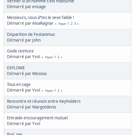
Verifier si un homme s est masturbe
Démarré par
encage
Messieurs, vous àªtes le sexe faible !
Démarré par
AlvaRagnar
1
2
3
Pages
Disparition de Festanimus
Démarré par
John
Gode ceinture
Démarré par Yvol
1
2
Pages
DIPLOME
Démarré par
Messoa
Tous en cage
Démarré par Yvol
1
2
Pages
Rencontre et réunion entre Keyholders
Démarré par
Margotdenis
Entraide encouragement mutuel
Démarré par Yvol
Poà¨me