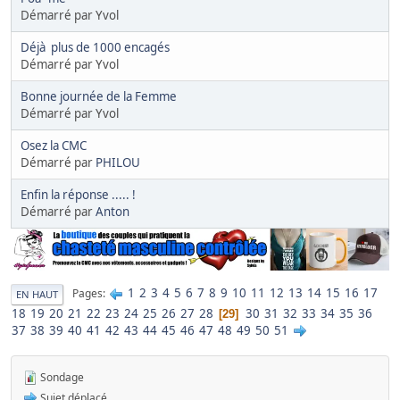
Démarré par Yvol
Déjà plus de 1000 encagés
Démarré par Yvol
Bonne journée de la Femme
Démarré par Yvol
Osez la CMC
Démarré par
PHILOU
Enfin la réponse ..... !
Démarré par
Anton
1
2
3
4
5
6
7
8
9
10
11
12
13
14
15
16
17
Pages
EN HAUT
18
19
20
21
22
23
24
25
26
27
28
30
31
32
33
34
35
36
29
37
38
39
40
41
42
43
44
45
46
47
48
49
50
51
Sondage
Sujet déplacé