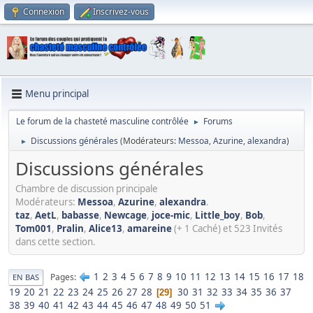
Connexion
Inscrivez-vous
Menu principal
Le forum de la chasteté masculine contrôlée
Forums
►
Discussions générales
(Modérateurs:
Messoa
,
Azurine
,
alexandra
)
►
Discussions générales
Chambre de discussion principale
Modérateurs:
Messoa
,
Azurine
,
alexandra
.
taz
,
AetL
,
babasse
,
Newcage
,
joce-mic
,
Little_boy
,
Bob
,
Tom001
,
Pralin
,
Alice13
,
amareine
(+ 1 Caché) et 523 Invités
dans cette section.
1
2
3
4
5
6
7
8
9
10
11
12
13
14
15
16
17
18
Pages
EN BAS
19
20
21
22
23
24
25
26
27
28
30
31
32
33
34
35
36
37
29
38
39
40
41
42
43
44
45
46
47
48
49
50
51