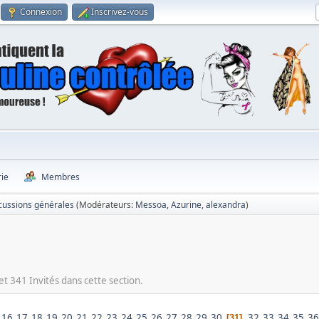
Connexion
Inscrivez-vous
rie
Membres
cussions générales
(Modérateurs:
Messoa
,
Azurine
,
alexandra
)
et 341 Invités dans cette section.
16
17
18
19
20
21
22
23
24
25
26
27
28
29
30
32
33
34
35
36
31