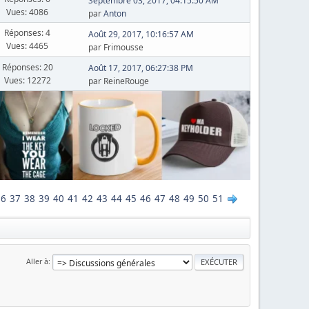
Septembre 03, 2017, 04:15:50 AM
Vues: 4086
par
Anton
Réponses: 4
Août 29, 2017, 10:16:57 AM
Vues: 4465
par Frimousse
Réponses: 20
Août 17, 2017, 06:27:38 PM
Vues: 12272
par ReineRouge
36
37
38
39
40
41
42
43
44
45
46
47
48
49
50
51
Aller à