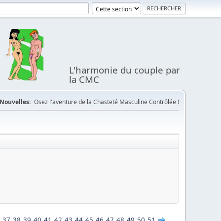
L'harmonie du couple par
la CMC
Nouvelles:
Osez l'aventure de la Chasteté Masculine Contrôlée !
37
38
39
40
41
42
43
44
45
46
47
48
49
50
51