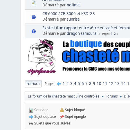
Démarré par
no limit
CB 6000 / CB 3000 et KSD-G3
Démarré par
sunrise
Existe t il un rapport entre àªtre encagé et fémin
Démarré par
dragon samourai
1
2
Pages
1
2
3
4
5
6
7
8
9
10
11
12
13
14
1
Pages
EN HAUT
Le forum de la chasteté masculine contrôlée
Forums
Dis
►
►
Sondage
Sujet bloqué
Sujet déplacé
Sujet épinglé
Sujets que vous suivez