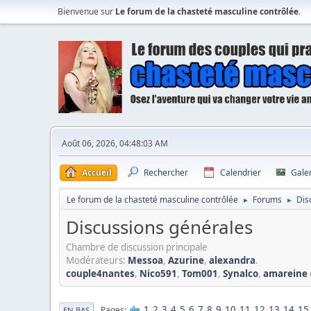
Bienvenue sur
Le forum de la chasteté masculine contrôlée
.
Août 06, 2026, 04:48:03 AM
Accueil
Rechercher
Calendrier
Gale
Le forum de la chasteté masculine contrôlée
Forums
Dis
►
►
Discussions générales
Chambre de discussion principale
Modérateurs:
Messoa
,
Azurine
,
alexandra
.
couple4nantes
,
Nico591
,
Tom001
,
Synalco
,
amareine
1
2
3
4
5
6
7
8
9
10
11
12
13
14
15
Pages
EN BAS