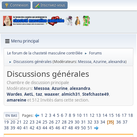
Connexion
Inscrivez-vous
Menu principal
Le forum de la chasteté masculine contrôlée
Forums
►
Discussions générales
(Modérateurs:
Messoa
,
Azurine
,
alexandra
)
►
Discussions générales
Chambre de discussion principale
Modérateurs:
Messoa
,
Azurine
,
alexandra
.
Wardes
,
AetL
,
taz
,
waaxer
,
almich31
,
Stefchaste49
,
amareine
et 512 Invités dans cette section.
1
2
3
4
5
6
7
8
9
10
11
12
13
14
15
16
17
18
Pages
EN BAS
19
20
21
22
23
24
25
26
27
28
29
30
31
32
33
34
36
37
35
38
39
40
41
42
43
44
45
46
47
48
49
50
51