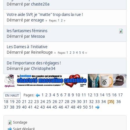
Démarré par
chaste20a
Votre aide SVP, je "matte" trop dans la rue !
Démarré par
encage
1
2
Pages
les fantasmes féminins
Démarré par
Messoa
Les Dames à l'initiative
Démarré par ReineRouge
1
2
3
4
5
6
Pages
De l'importance des réglages !
Démarré par
Christophe34
1
2
3
4
5
6
7
8
9
10
11
12
13
14
15
16
17
Pages
EN HAUT
18
19
20
21
22
23
24
25
26
27
28
29
30
31
32
33
34
36
35
37
38
39
40
41
42
43
44
45
46
47
48
49
50
51
Sondage
Sujet déplacé