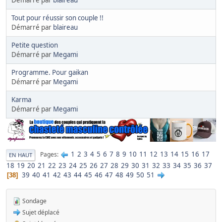
Démarré par
blaireau
Tout pour réussir son couple !!
Démarré par
blaireau
Petite question
Démarré par
Megami
Programme. Pour gaikan
Démarré par
Megami
Karma
Démarré par
Megami
1
2
3
4
5
6
7
8
9
10
11
12
13
14
15
16
17
Pages
EN HAUT
18
19
20
21
22
23
24
25
26
27
28
29
30
31
32
33
34
35
36
37
39
40
41
42
43
44
45
46
47
48
49
50
51
38
Sondage
Sujet déplacé