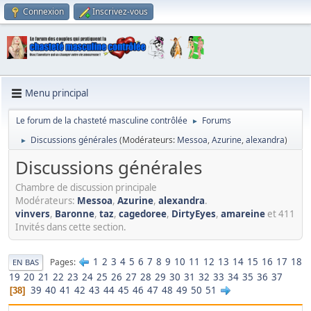
Connexion
Inscrivez-vous
Menu principal
Le forum de la chasteté masculine contrôlée
Forums
►
Discussions générales
(Modérateurs:
Messoa
,
Azurine
,
alexandra
)
►
Discussions générales
Chambre de discussion principale
Modérateurs:
Messoa
,
Azurine
,
alexandra
.
vinvers
,
Baronne
,
taz
,
cagedoree
,
DirtyEyes
,
amareine
et 411
Invités dans cette section.
1
2
3
4
5
6
7
8
9
10
11
12
13
14
15
16
17
18
Pages
EN BAS
19
20
21
22
23
24
25
26
27
28
29
30
31
32
33
34
35
36
37
39
40
41
42
43
44
45
46
47
48
49
50
51
38