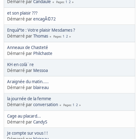
Démarré par
Candaule
1
2
Pages
et son plaisir ???
Démarré par
encagÃ©72
Enquàªte : Votre plaisir Mesdames ?
Démarré par
Thomas
1
2
Pages
Anneaux de Chasteté
Démarré par
Philchaste
KH en colà¨re
Démarré par
Messoa
Araignée du matin.....
Démarré par
blaireau
la journée de la femme
Démarré par
conversation
1
2
Pages
Cage au placard...
Démarré par
CandyS
Je compte sur vous ! !