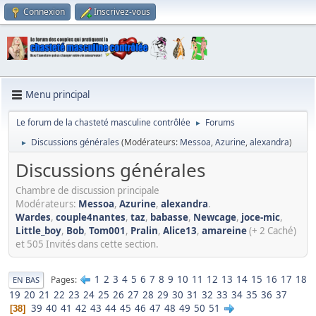
Connexion
Inscrivez-vous
Menu principal
Le forum de la chasteté masculine contrôlée
Forums
►
Discussions générales
(Modérateurs:
Messoa
,
Azurine
,
alexandra
)
►
Discussions générales
Chambre de discussion principale
Modérateurs:
Messoa
,
Azurine
,
alexandra
.
Wardes
,
couple4nantes
,
taz
,
babasse
,
Newcage
,
joce-mic
,
Little_boy
,
Bob
,
Tom001
,
Pralin
,
Alice13
,
amareine
(+ 2 Caché)
et 505 Invités dans cette section.
1
2
3
4
5
6
7
8
9
10
11
12
13
14
15
16
17
18
Pages
EN BAS
19
20
21
22
23
24
25
26
27
28
29
30
31
32
33
34
35
36
37
39
40
41
42
43
44
45
46
47
48
49
50
51
38