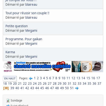
Je compte sur vous ! !
Démarré par
blaireau
Tout pour réussir son couple !!
Démarré par
blaireau
Petite question
Démarré par
Megami
Programme. Pour gaikan
Démarré par
Megami
Karma
Démarré par
Megami
1
2
3
4
5
6
7
8
9
10
11
12
13
14
15
16
17
Pages
EN HAUT
18
19
20
21
22
23
24
25
26
27
28
29
30
31
32
33
34
35
36
37
39
40
41
42
43
44
45
46
47
48
49
50
51
38
Sondage
Sujet déplacé