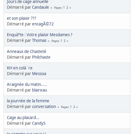
Jours de cage annuelle
Démarré par
Candaule
1
2
Pages
et son plaisir ???
Démarré par
encagÃ©72
Enquàªte : Votre plaisir Mesdames ?
Démarré par
Thomas
1
2
Pages
Anneaux de Chasteté
Démarré par
Philchaste
KH en colà¨re
Démarré par
Messoa
Araignée du matin.....
Démarré par
blaireau
la journée de la femme
Démarré par
conversation
1
2
Pages
Cage au placard...
Démarré par
CandyS