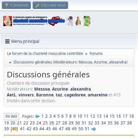
Connexion
Inscrivez-vous
Menu principal
Le forum de la chasteté masculine contrôlée
Forums
►
Discussions générales
(Modérateurs:
Messoa
,
Azurine
,
alexandra
)
►
Discussions générales
Chambre de discussion principale
Modérateurs:
Messoa
,
Azurine
,
alexandra
.
AetL
,
vinvers
,
Baronne
,
taz
,
cagedoree
,
amareine
et 415
Invités dans cette section.
1
2
3
4
5
6
7
8
9
10
11
12
13
14
15
16
17
18
Pages
EN BAS
19
20
21
22
23
24
25
26
27
28
29
30
31
32
33
34
35
36
37
38
39
41
42
43
44
45
46
47
48
49
50
51
40