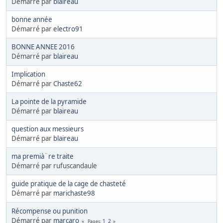
Démarré par
blaireau
bonne année
Démarré par
electro91
BONNE ANNEE 2016
Démarré par
blaireau
Implication
Démarré par
Chaste62
La pointe de la pyramide
Démarré par
blaireau
question aux messieurs
Démarré par
blaireau
ma premià¨re traite
Démarré par rufuscandaule
guide pratique de la cage de chasteté
Démarré par
marichaste98
Récompense ou punition
Démarré par
marcaro
1
2
Pages