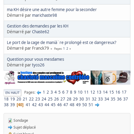
ma KH désire une autre femme pour la seconder
Démarré par
marichaste98
Gestion des demandes par les KH
Démarré par
Chaste62
Le port de la cage de manià¨re prolongé est ce dangereux?
Démarré par Franck79
1
2
Pages
Question pour vous mesdames
Démarré par
tyco26
1
2
3
4
5
6
7
8
9
10
11
12
13
14
15
16
17
Pages
EN HAUT
18
19
20
21
22
23
24
25
26
27
28
29
30
31
32
33
34
35
36
37
38
39
41
42
43
44
45
46
47
48
49
50
51
40
Sondage
Sujet déplacé