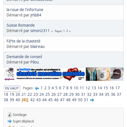
la roue de l'infortune
Démarré par
jmb84
Suisse Romande
Démarré par
simon2311
1
2
Pages
Fàªte de la chasteté
Démarré par
blaireau
Demande de conseil
Démarré par
Pilou
1
2
3
4
5
6
7
8
9
10
11
12
13
14
15
16
17
Pages
EN HAUT
18
19
20
21
22
23
24
25
26
27
28
29
30
31
32
33
34
35
36
37
38
39
40
42
43
44
45
46
47
48
49
50
51
41
Sondage
Sujet déplacé