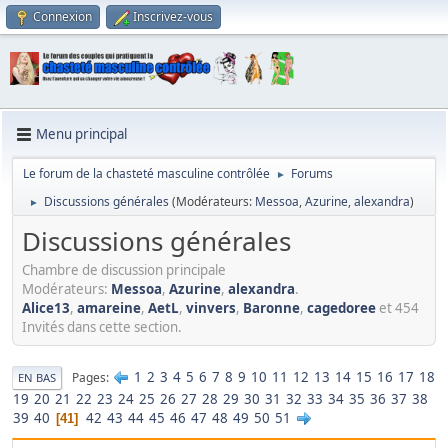
Connexion
Inscrivez-vous
Menu principal
Le forum de la chasteté masculine contrôlée
Forums
►
Discussions générales
(Modérateurs:
Messoa
,
Azurine
,
alexandra
)
►
Discussions générales
Chambre de discussion principale
Modérateurs:
Messoa
,
Azurine
,
alexandra
.
Alice13
,
amareine
,
AetL
,
vinvers
,
Baronne
,
cagedoree
et 454
Invités dans cette section.
1
2
3
4
5
6
7
8
9
10
11
12
13
14
15
16
17
18
Pages
EN BAS
19
20
21
22
23
24
25
26
27
28
29
30
31
32
33
34
35
36
37
38
39
40
42
43
44
45
46
47
48
49
50
51
41