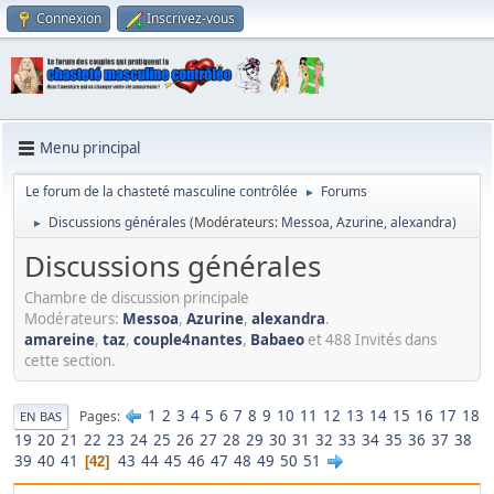
Connexion
Inscrivez-vous
Menu principal
Le forum de la chasteté masculine contrôlée
Forums
►
Discussions générales
(Modérateurs:
Messoa
,
Azurine
,
alexandra
)
►
Discussions générales
Chambre de discussion principale
Modérateurs:
Messoa
,
Azurine
,
alexandra
.
amareine
,
taz
,
couple4nantes
,
Babaeo
et 488 Invités dans
cette section.
1
2
3
4
5
6
7
8
9
10
11
12
13
14
15
16
17
18
Pages
EN BAS
19
20
21
22
23
24
25
26
27
28
29
30
31
32
33
34
35
36
37
38
39
40
41
43
44
45
46
47
48
49
50
51
42