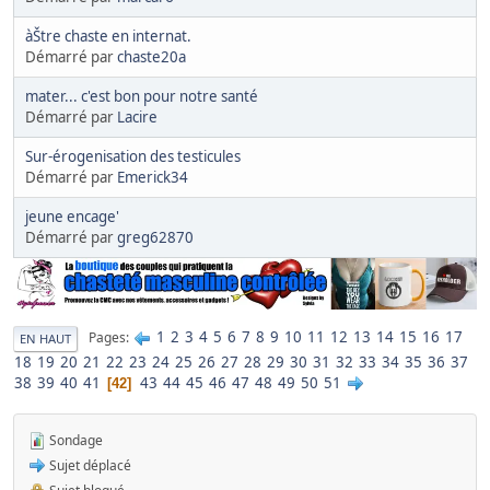
àŠtre chaste en internat.
Démarré par
chaste20a
mater... c'est bon pour notre santé
Démarré par
Lacire
Sur-érogenisation des testicules
Démarré par
Emerick34
jeune encage'
Démarré par
greg62870
1
2
3
4
5
6
7
8
9
10
11
12
13
14
15
16
17
Pages
EN HAUT
18
19
20
21
22
23
24
25
26
27
28
29
30
31
32
33
34
35
36
37
38
39
40
41
43
44
45
46
47
48
49
50
51
42
Sondage
Sujet déplacé