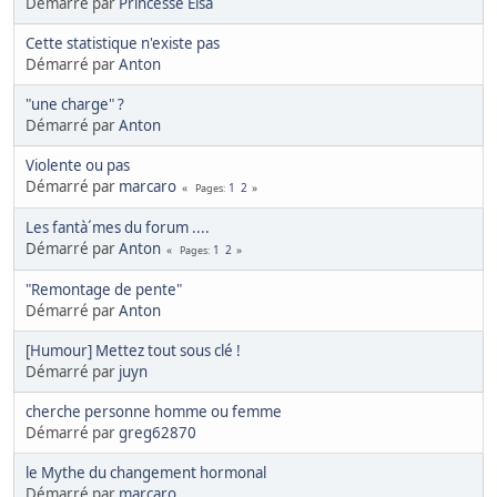
Démarré par
Princesse Elsa
Cette statistique n'existe pas
Démarré par
Anton
"une charge" ?
Démarré par
Anton
Violente ou pas
Démarré par
marcaro
1
2
Pages
Les fantà´mes du forum ....
Démarré par
Anton
1
2
Pages
"Remontage de pente"
Démarré par
Anton
[Humour] Mettez tout sous clé !
Démarré par
juyn
cherche personne homme ou femme
Démarré par
greg62870
le Mythe du changement hormonal
Démarré par
marcaro