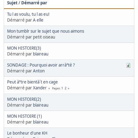
Sujet
/
Démarré par
Tu l as voulu, tu l as eu!
Démarré par
A elle
Mon tumblr sur le sujet que nous aimons
Démarré par petit oiseau
MON HISTOIRE(3)
Démarré par
blaireau
SONDAGE : Pourquoi avoir arràªté ?
Démarré par
Anton
Peut àªtre bientà´t en cage
Démarré par
Xander
1
2
Pages
MON HISTOIRE(2)
Démarré par
blaireau
MON HISTOIRE (1)
Démarré par
blaireau
Le bonheur d'une KH