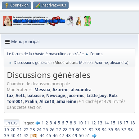
Connexion
Inscrivez-vous
Menu principal
Le forum de la chasteté masculine contrôlée
Forums
►
Discussions générales
(Modérateurs:
Messoa
,
Azurine
,
alexandra
)
►
Discussions générales
Chambre de discussion principale
Modérateurs:
Messoa
,
Azurine
,
alexandra
.
taz
,
AetL
,
babasse
,
Newcage
,
joce-mic
,
Little_boy
,
Bob
,
Tom001
,
Pralin
,
Alice13
,
amareine
(+ 1 Caché) et 479 Invités
dans cette section.
1
2
3
4
5
6
7
8
9
10
11
12
13
14
15
16
17
18
Pages
EN BAS
19
20
21
22
23
24
25
26
27
28
29
30
31
32
33
34
35
36
37
38
39
40
41
42
44
45
46
47
48
49
50
51
43