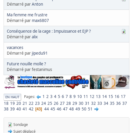
Démarré par
Anton
Ma femme me frustre
Démarré par
max6807
Conséquence de la cage : Impuissance et EJP ?
Démarré par
alix
vacances
Démarré par
jipedu91
Future nouille molle ?
Démarré par festanimus
1
2
3
4
5
6
7
8
9
10
11
12
13
14
15
16
17
Pages
EN HAUT
18
19
20
21
22
23
24
25
26
27
28
29
30
31
32
33
34
35
36
37
38
39
40
41
42
44
45
46
47
48
49
50
51
43
Sondage
Sujet déplacé