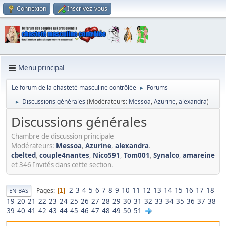
Connexion
Inscrivez-vous
Menu principal
Le forum de la chasteté masculine contrôlée
Forums
►
Discussions générales
(Modérateurs:
Messoa
,
Azurine
,
alexandra
)
►
Discussions générales
Chambre de discussion principale
Modérateurs:
Messoa
,
Azurine
,
alexandra
.
cbelted
,
couple4nantes
,
Nico591
,
Tom001
,
Synalco
,
amareine
et 346 Invités dans cette section.
2
3
4
5
6
7
8
9
10
11
12
13
14
15
16
17
18
Pages
1
EN BAS
19
20
21
22
23
24
25
26
27
28
29
30
31
32
33
34
35
36
37
38
39
40
41
42
43
44
45
46
47
48
49
50
51