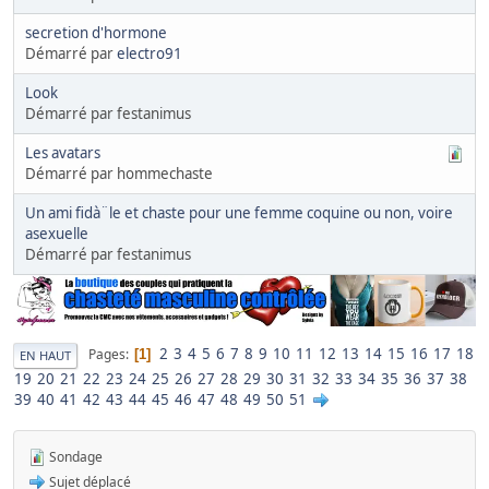
secretion d'hormone
Démarré par
electro91
Look
Démarré par festanimus
Les avatars
Démarré par hommechaste
Un ami fidà¨le et chaste pour une femme coquine ou non, voire
asexuelle
Démarré par festanimus
2
3
4
5
6
7
8
9
10
11
12
13
14
15
16
17
18
Pages
1
EN HAUT
19
20
21
22
23
24
25
26
27
28
29
30
31
32
33
34
35
36
37
38
39
40
41
42
43
44
45
46
47
48
49
50
51
Sondage
Sujet déplacé