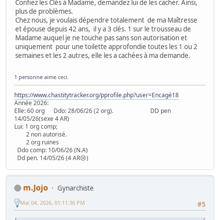
Confiez les Clés à Madame, demandez lui de les cacher. Ainsi,
plus de problèmes.
Chez nous, je voulais dépendre totalement de ma Maîtresse
et épouse depuis 42 ans, il y a 3 clés. 1 sur le trousseau de
Madame auquel je ne touche pas sans son autorisation et
uniquement pour une toilette approfondie toutes les 1 ou 2
semaines et les 2 autres, elle les a cachées à ma demande.
1 personne
aime ceci.
https://www.chastitytracker.org/pprofile.php?user=Encagé18
Année 2026:
Elle: 60 org Ddo: 28/06/26 (2 org). DD pen
14/05/26(sexe 4 AR)
Lui: 1 org comp;
2 non autorisé.
2 org ruines
Ddo comp: 10/06/26 (N.A)
Dd pen. 14/05/26 (4 AR😢)
m.Jojo
Gynarchiste
Mai 04, 2026, 01:11:36 PM
#5