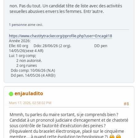
non. Pas du tout. Un candidat tête de liste avec des activités
sexuelles abusives envers les femmes. Entr'autre.
1 personne
aime ceci.
https://www.chastitytracker.org/pprofile.php?user=Encagé18
Année 2026:
Elle: 60 org Ddo: 28/06/26 (2 org). DD pen
14/05/26(sexe 4 AR)
Lui: 1 org comp;
2 non autorisé.
2 org ruines
Ddo comp: 10/06/26 (N.A)
Dd pen. 14/05/26 (4 AR😢)
enjauladito
Mars 17, 2026, 02:58:02 PM
#8
Mmmh, tu parles du maire sortant, si je comprends bien ?
Candidat à un prononcé judiciaire d'encagement et de chasteté
sous contrôle de l'autorité d'exécution des peines ?
(l'équivalent du bracelet électronique, placé sur le cinquième
membre... à quand cette évolution technologique ?)