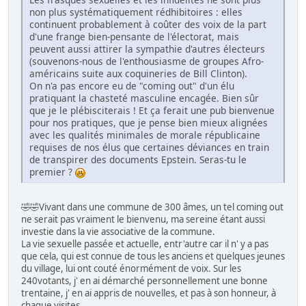
non plus systématiquement rédhibitoires : elles
continuent probablement à coûter des voix de la part
d'une frange bien-pensante de l'électorat, mais
peuvent aussi attirer la sympathie d'autres électeurs
(souvenons-nous de l'enthousiasme de groupes Afro-
américains suite aux coquineries de Bill Clinton).
On n'a pas encore eu de "coming out" d'un élu
pratiquant la chasteté masculine encagée. Bien sûr
que je le plébisciterais ! Et ça ferait une pub bienvenue
pour nos pratiques, que je pense bien mieux alignées
avec les qualités minimales de morale républicaine
requises de nos élus que certaines déviances en train
de transpirer des documents Epstein. Seras-tu le
premier ?
🤣🤣Vivant dans une commune de 300 âmes, un tel coming out
ne serait pas vraiment le bienvenu, ma sereine étant aussi
investie dans la vie associative de la commune.
La vie sexuelle passée et actuelle, entr'autre car il n' y a pas
que cela, qui est connue de tous les anciens et quelques jeunes
du village, lui ont couté énormément de voix. Sur les
240votants, j' en ai démarché personnellement une bonne
trentaine, j' en ai appris de nouvelles, et pas à son honneur, à
chaque visites.