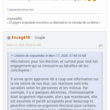
1 personne
aime ceci.
enjauladito
« El pàjaro enjaulado encontra su libertad en la mirada de su Reina »
Encagé18
Couple
Mars 17, 2026, 09:20:02 AM
#7
Citation de: enjauladito le Mars 17, 2026, 07:48:16 AM
Félicitations pour ton élection, et surtout pour tout ton
engagement qui va s'ensuivre au bénéfice de tes
concitoyens !
Il arrive qu'on apprenne tôt à coup une information sur
la vie intime de nos élus. Les réactions sont très
variables selon les personnes et les milieux. Par
exemple, il y a quelques décennies, l'homosexualité
était largement réprouvée, alors que maintenant, elle
est assumée et paraît acceptable pour beaucoup et
peut-être même un argument électoral pour certains.
Les frasques sexuelles et les infidélités ne sont plus