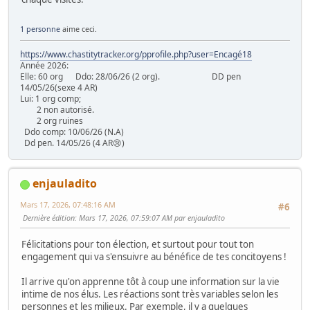
1 personne
aime ceci.
https://www.chastitytracker.org/pprofile.php?user=Encagé18
Année 2026:
Elle: 60 org Ddo: 28/06/26 (2 org). DD pen
14/05/26(sexe 4 AR)
Lui: 1 org comp;
2 non autorisé.
2 org ruines
Ddo comp: 10/06/26 (N.A)
Dd pen. 14/05/26 (4 AR😢)
enjauladito
Mars 17, 2026, 07:48:16 AM
#6
Dernière édition
: Mars 17, 2026, 07:59:07 AM par enjauladito
Félicitations pour ton élection, et surtout pour tout ton
engagement qui va s'ensuivre au bénéfice de tes concitoyens !
Il arrive qu'on apprenne tôt à coup une information sur la vie
intime de nos élus. Les réactions sont très variables selon les
personnes et les milieux. Par exemple, il y a quelques