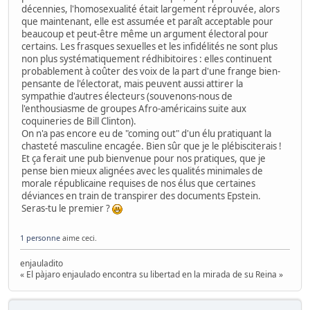
décennies, l'homosexualité était largement réprouvée, alors
que maintenant, elle est assumée et paraît acceptable pour
beaucoup et peut-être même un argument électoral pour
certains. Les frasques sexuelles et les infidélités ne sont plus
non plus systématiquement rédhibitoires : elles continuent
probablement à coûter des voix de la part d'une frange bien-
pensante de l'électorat, mais peuvent aussi attirer la
sympathie d'autres électeurs (souvenons-nous de
l'enthousiasme de groupes Afro-américains suite aux
coquineries de Bill Clinton).
On n'a pas encore eu de "coming out" d'un élu pratiquant la
chasteté masculine encagée. Bien sûr que je le plébisciterais !
Et ça ferait une pub bienvenue pour nos pratiques, que je
pense bien mieux alignées avec les qualités minimales de
morale républicaine requises de nos élus que certaines
déviances en train de transpirer des documents Epstein.
Seras-tu le premier ?
1 personne
aime ceci.
enjauladito
« El pàjaro enjaulado encontra su libertad en la mirada de su Reina »