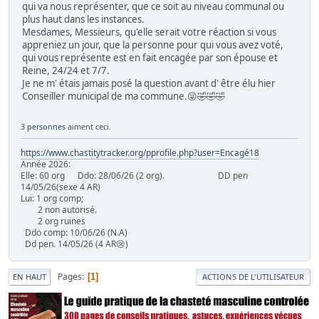
qui va nous représenter, que ce soit au niveau communal ou
plus haut dans les instances.
Mesdames, Messieurs, qu'elle serait votre réaction si vous
appreniez un jour, que la personne pour qui vous avez voté,
qui vous représente est en fait encagée par son épouse et
Reine, 24/24 et 7/7.
Je ne m' étais jamais posé la question avant d' être élu hier
Conseiller municipal de ma commune.😜🤣🤣🤣
3 personnes
aiment ceci.
https://www.chastitytracker.org/pprofile.php?user=Encagé18
Année 2026:
Elle: 60 org Ddo: 28/06/26 (2 org). DD pen
14/05/26(sexe 4 AR)
Lui: 1 org comp;
2 non autorisé.
2 org ruines
Ddo comp: 10/06/26 (N.A)
Dd pen. 14/05/26 (4 AR😢)
Pages
1
EN HAUT
ACTIONS DE L'UTILISATEUR