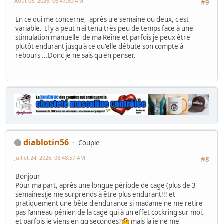
Août 05, 2026, 06:47:50 AM
#9
En ce qui me concerne, après u e semaine ou deux, c'est
variable. Il y a peut n'ai tenu très peu de temps face à une
stimulation manuelle de ma Reine et parfois je peux être
plutôt endurant jusqu'à ce qu'elle débute son compte à
rebours ...Donc je ne sais qu'en penser.
diablotin56
Couple
Juillet 24, 2026, 08:48:57 AM
#8
Bonjour
Pour ma part, après une longue période de cage (plus de 3
semaines)je me surprends à être plus endurant!!! et
pratiquement une bête d'endurance si madame ne me retire
pas l'anneau pénien de la cage qui à un effet cockring sur moi.
et parfois je viens en qq secondes?
mais la je ne me