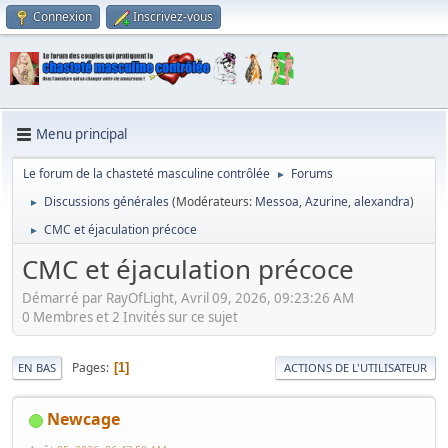
Connexion
Inscrivez-vous
Menu principal
Le forum de la chasteté masculine contrôlée
Forums
►
Discussions générales
(Modérateurs:
Messoa
,
Azurine
,
alexandra
)
►
CMC et éjaculation précoce
►
CMC et éjaculation précoce
Démarré par RayOfLight, Avril 09, 2026, 09:23:26 AM
0 Membres et 2 Invités sur ce sujet
Pages
1
EN BAS
ACTIONS DE L'UTILISATEUR
Newcage