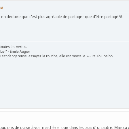
PM
e en déduire que c'est plus agréable de partager que d'être partagé %
toutes les vertus.
uel" - Émile Augier
 est dangereuse, essayez la routine, elle est mortelle. » - Paulo Coelho
up pris de plaisir à voir ma chérie jouir dans les bras d' un autre. Mais ça 