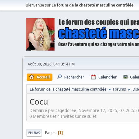
Bienvenue sur
Le forum de la chasteté masculine contrôlée
.
Août 08, 2026, 04:13:14 PM
Accueil
Rechercher
Calendrier
Gale
Le forum de la chasteté masculine contrôlée
Forums
Dis
►
►
Cocu
Démarré par cagedoree, Novembre 17, 2025, 07:26:55
0 Membres et 4 Invités sur ce sujet
Pages
1
EN BAS