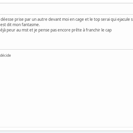
a déesse prise par un autre devant moi en cage et le top serai qui ejacul
 est dit mon fantasme.
déjà peur au mst et je pense pas encore prête à franchir le cap
 décide