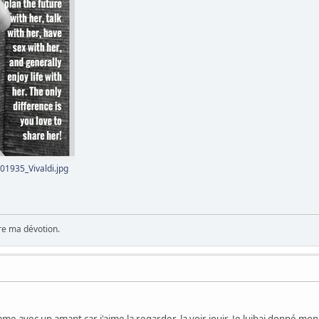
1935_Vivaldi.jpg
ère ma dévotion.
ame avec un amant car j'aime la regarder, la voir jouir. Je luibai donné mon