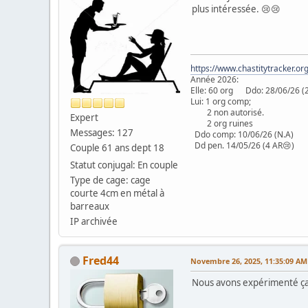
plus intéressée. 😢😢
https://www.chastitytracker.o
Année 2026:
Elle: 60 org Ddo: 28/06/
Lui: 1 org comp;
2 non autorisé.
Expert
2 org ruines
Messages: 127
Ddo comp: 10/06/26 (N.A
Dd pen. 14/05/26 (4 AR😢)
Couple 61 ans dept 18
Statut conjugal: En couple
Type de cage: cage
courte 4cm en métal à
barreaux
IP archivée
Fred44
Novembre 26, 2025, 11:35:09 AM
Nous avons expérimenté ça a