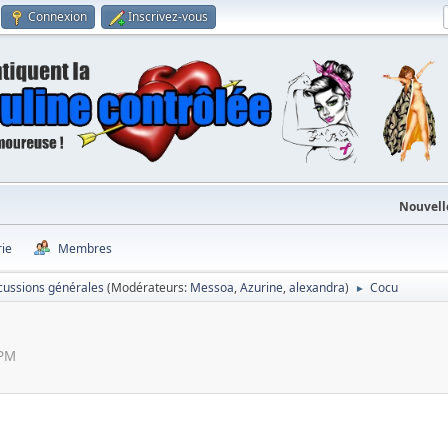
Connexion
Inscrivez-vous
Nouvell
rie
Membres
cussions générales
(Modérateurs:
Messoa
,
Azurine
,
alexandra
)
Cocu
►
 PM