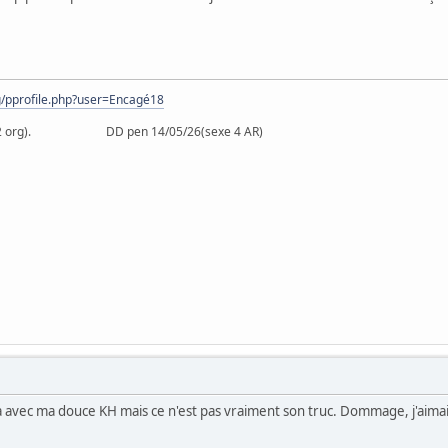
rg/pprofile.php?user=Encagé18
26 (2 org). DD pen 14/05/26(sexe 4 AR)
)
vec ma douce KH mais ce n'est pas vraiment son truc. Dommage, j'aimais b