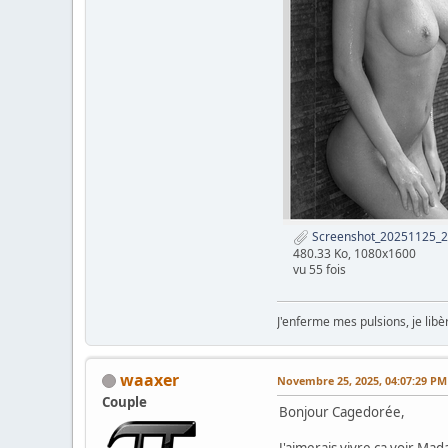
Screenshot_20251125_20
480.33 Ko, 1080x1600
vu 55 fois
J'enferme mes pulsions, je lib
waaxer
Novembre 25, 2025, 04:07:29 PM
Couple
Bonjour Cagedorée,
J'aimerais vivre ça voir Mad