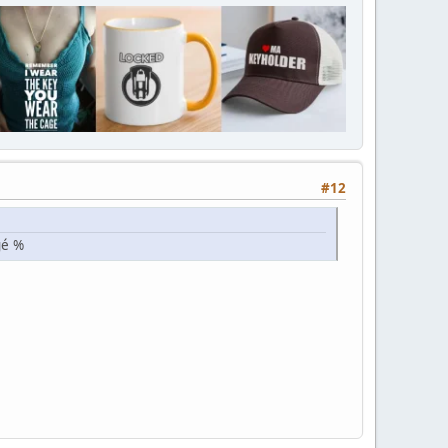
#12
gé %