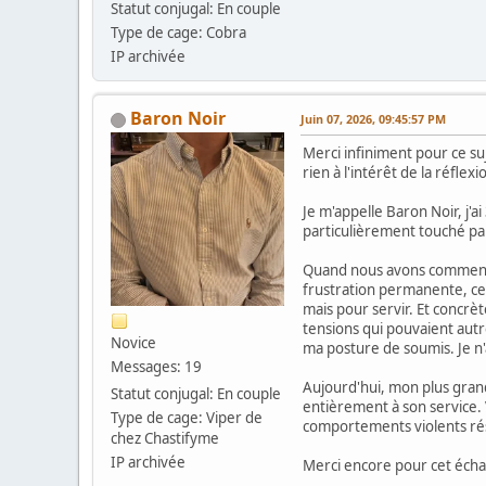
Statut conjugal: En couple
Type de cage: Cobra
IP archivée
Baron Noir
Juin 07, 2026, 09:45:57 PM
Merci infiniment pour ce suj
rien à l'intérêt de la réfle
Je m'appelle Baron Noir, j'
particulièrement touché pa
Quand nous avons commencé i
frustration permanente, ce 
mais pour servir. Et concrèt
tensions qui pouvaient aut
Novice
ma posture de soumis. Je n'a
Messages: 19
Aujourd'hui, mon plus grand
Statut conjugal: En couple
entièrement à son service.
Type de cage: Viper de
comportements violents réso
chez Chastifyme
IP archivée
Merci encore pour cet écha