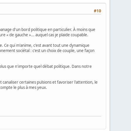
#10
panage d'un bord politique en particulier. À moins que
re « de gauche »... auquel cas je plaide coupable.
ne. Ce qui m'anime, c'est avant tout une dynamique
ement sociétal : c'est un choix de couple, une façon
n plus que n'importe quel débat politique. Dans notre
canaliser certaines pulsions et favoriser l'attention, le
 compte le plus à mes yeux.