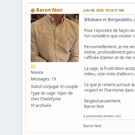
Baron Noir
Juin 08, 2026, 10:24:27 AM
@Babaeo
et
@enjauladito
,
Pour répondre de façon sinc
l'on considère que vouloir 
Personnellement, je me sens
intime, profondément person
raffinée d'aimer et de me r
La cage, la frustration acce
Novice
milieu, cela reste d'ailleur
Messages: 19
Ce que je retiens surtout du
Statut conjugal: En couple
respect et l'harmonie dans l
Type de cage: Viper de
chez Chastifyme
Respectueusement,
IP archivée
Baron Noir
2 personnes
aiment ceci.
Baron Noir