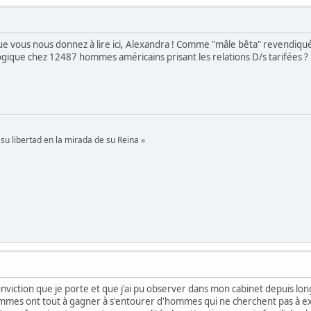
 que vous nous donnez à lire ici, Alexandra ! Comme "mâle bêta" revendiq
gique chez 12487 hommes américains prisant les relations D/s tarifées ?
su libertad en la mirada de su Reina »
onviction que je porte et que j'ai pu observer dans mon cabinet depuis lon
femmes ont tout à gagner à s'entourer d'hommes qui ne cherchent pas à e