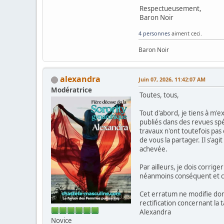
Respectueusement,
Baron Noir
4 personnes
aiment ceci.
Baron Noir
alexandra
Juin 07, 2026, 11:42:07 AM
Modératrice
Toutes, tous,
Tout d'abord, je tiens à m'
publiés dans des revues spéc
travaux n'ont toutefois pas 
de vous la partager. Il s'ag
achevée.
Par ailleurs, je dois corrig
néanmoins conséquent et cou
Cet erratum ne modifie don
rectification concernant la ta
Alexandra
Novice