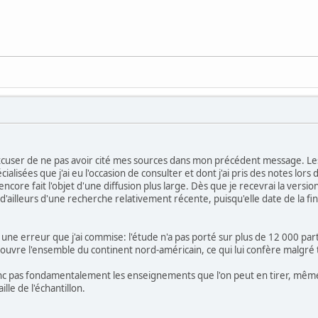
excuser de ne pas avoir cité mes sources dans mon précédent message. Le
ialisées que j'ai eu l'occasion de consulter et dont j'ai pris des notes lo
encore fait l'objet d'une diffusion plus large. Dès que je recevrai la versi
it d'ailleurs d'une recherche relativement récente, puisqu'elle date de la f
er une erreur que j'ai commise: l'étude n'a pas porté sur plus de 12 000 pa
vre l'ensemble du continent nord-américain, ce qui lui confère malgré tou
c pas fondamentalement les enseignements que l'on peut en tirer, même s'
ille de l'échantillon.