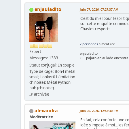
enjauladito
Juin 07, 2026, 07:27:37 AM
C'est du miel pour l'esprit
sur cette enquête criminolo
Chastes respects
2 personnes
aiment ceci.
Expert
enjauladito
Messages: 1383
« El pàjaro enjaulado encontra 
Statut conjugal: En couple
Type de cage: Bon4 metal
small; Looker01 (imitation
chinoise); Métal Python
nub (chinoise)
IP archivée
alexandra
Juin 06, 2026, 12:43:30 PM
Modératrice
En fait, cela conforte une c
idée s'impose à moi...les 