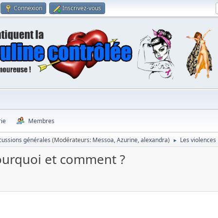
Connexion
Inscrivez-vous
rie
Membres
cussions générales
(Modérateurs:
Messoa
,
Azurine
,
alexandra
)
Les violences
►
pourquoi et comment ?