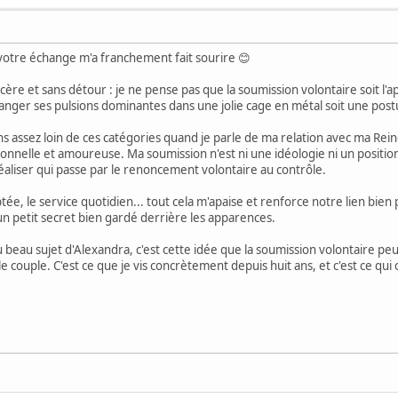
 votre échange m'a franchement fait sourire 😊
ère et sans détour : je ne pense pas que la soumission volontaire soit l'a
ranger ses pulsions dominantes dans une jolie cage en métal soit une postu
 assez loin de ces catégories quand je parle de ma relation avec ma Rei
nelle et amoureuse. Ma soumission n'est ni une idéologie ni un positionn
éaliser qui passe par le renoncement volontaire au contrôle.
ptée, le service quotidien... tout cela m'apaise et renforce notre lien bie
s un petit secret bien gardé derrière les apparences.
 beau sujet d'Alexandra, c'est cette idée que la soumission volontaire peut 
e couple. C'est ce que je vis concrètement depuis huit ans, et c'est ce qui