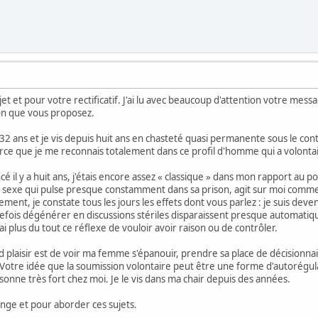
et et pour votre rectificatif. J'ai lu avec beaucoup d'attention votre messag
xion que vous proposez.
ai 32 ans et je vis depuis huit ans en chasteté quasi permanente sous le c
rce que je me reconnais totalement dans ce profil d'homme qui a volont
l y a huit ans, j'étais encore assez « classique » dans mon rapport au po
sexe qui pulse presque constamment dans sa prison, agit sur moi comme un
ement, je constate tous les jours les effets dont vous parlez : je suis deve
refois dégénérer en discussions stériles disparaissent presque automa
i plus du tout ce réflexe de vouloir avoir raison ou de contrôler.
 plaisir est de voir ma femme s'épanouir, prendre sa place de décisionnai
 Votre idée que la soumission volontaire peut être une forme d'autorégul
nne très fort chez moi. Je le vis dans ma chair depuis des années.
nge et pour aborder ces sujets.