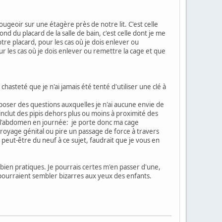
bougeoir sur une étagère près de notre lit. C'est celle
d du placard de la salle de bain, c'est celle dont je me
re placard, pour les cas où je dois enlever ou
r les cas où je dois enlever ou remettre la cage et que
 chasteté que je n'ai jamais été tenté d'utiliser une clé à
 poser des questions auxquelles je n'ai aucune envie de
nclut des pipis dehors plus ou moins à proximité des
ns l'abdomen en journée: je porte donc ma cage
royage génital ou pire un passage de force à travers
i peut-être du neuf à ce sujet, faudrait que je vous en
t bien pratiques. Je pourrais certes m'en passer d'une,
 pourraient sembler bizarres aux yeux des enfants.