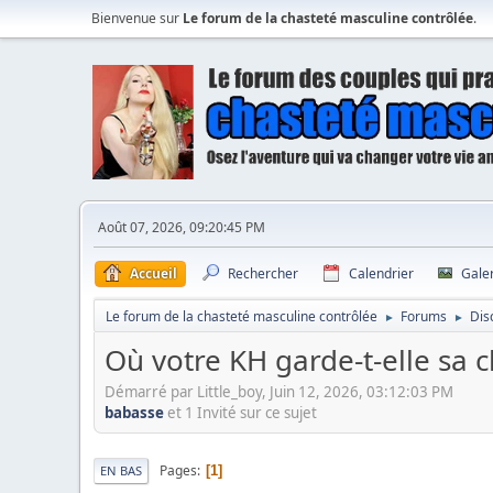
Bienvenue sur
Le forum de la chasteté masculine contrôlée
.
Août 07, 2026, 09:20:45 PM
Accueil
Rechercher
Calendrier
Gale
Le forum de la chasteté masculine contrôlée
Forums
Dis
►
►
Où votre KH garde-t-elle sa cl
Démarré par Little_boy, Juin 12, 2026, 03:12:03 PM
babasse
et 1 Invité sur ce sujet
Pages
1
EN BAS