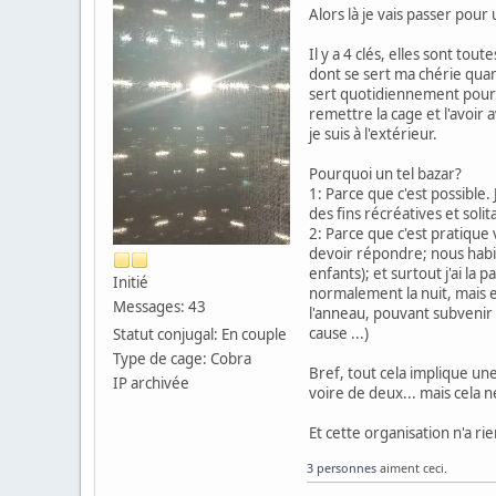
Alors là je vais passer pour
Il y a 4 clés, elles sont to
dont se sert ma chérie quand
sert quotidiennement pour l
remettre la cage et l'avoir
je suis à l'extérieur.
Pourquoi un tel bazar?
1: Parce que c'est possible. 
des fins récréatives et solit
2: Parce que c'est pratique
devoir répondre; nous habit
enfants); et surtout j'ai l
Initié
normalement la nuit, mais e
Messages: 43
l'anneau, pouvant subvenir à
cause ...)
Statut conjugal: En couple
Type de cage: Cobra
Bref, tout cela implique une
IP archivée
voire de deux... mais cela 
Et cette organisation n'a ri
3 personnes
aiment ceci.