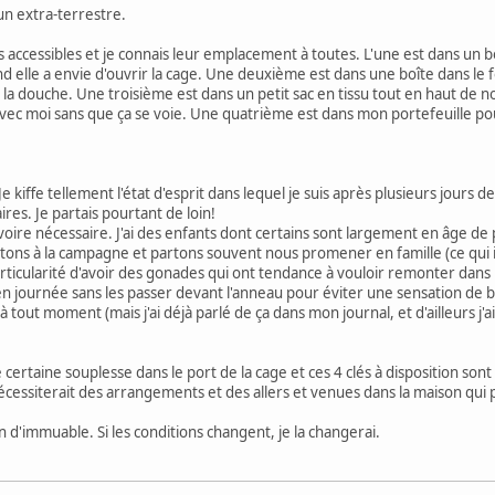
 un extra-terrestre.
utes accessibles et je connais leur emplacement à toutes. L'une est dans un 
 elle a envie d'ouvrir la cage. Une deuxième est dans une boîte dans le fon
a douche. Une troisième est dans un petit sac en tissu tout en haut de not
 avec moi sans que ça se voie. Une quatrième est dans mon portefeuille pou
Je kiffe tellement l'état d'esprit dans lequel je suis après plusieurs jours de
aires. Je partais pourtant de loin!
 voire nécessaire. J'ai des enfants dont certains sont largement en âge de
ons à la campagne et partons souvent nous promener en famille (ce qui i
a particularité d'avoir des gonades qui ont tendance à vouloir remonter da
n journée sans les passer devant l'anneau pour éviter une sensation de b
 tout moment (mais j'ai déjà parlé de ça dans mon journal, et d'ailleurs j'a
 certaine souplesse dans le port de la cage et ces 4 clés à disposition son
nécessiterait des arrangements et des allers et venues dans la maison qui
en d'immuable. Si les conditions changent, je la changerai.