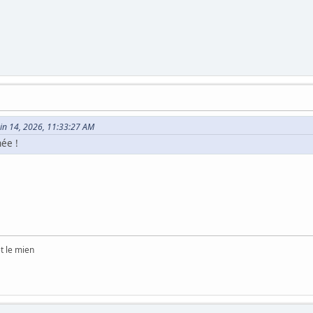
Juin 14, 2026, 11:33:27 AM
hée !
et le mien