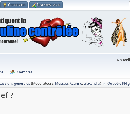
Connexion
Inscrivez-vous
Nouvell
rie
Membres
cussions générales
(Modérateurs:
Messoa
,
Azurine
,
alexandra
)
Où votre KH ga
►
ef ?