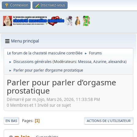
Connexion
Inscrivez-vous
Menu principal
Le forum de la chasteté masculine contrôlée
Forums
►
Discussions générales
(Modérateurs:
Messoa
,
Azurine
,
alexandra
)
►
Parler pour parler d’orgasme prostatique
►
Parler pour parler d’orgasme
prostatique
Démarré par m.Jojo, Mars 26, 2026, 11:33:58 PM
0 Membres et 1 Invité sur ce sujet
Pages
1
EN BAS
ACTIONS DE L'UTILISATEUR