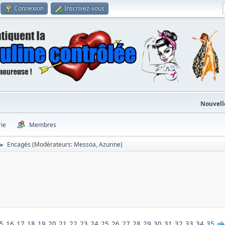
Connexion
Inscrivez-vous
Nouvell
rie
Membres
Encagés
(Modérateurs:
Messoa
,
Azurine
)
►
5
16
17
18
19
20
21
22
23
24
25
26
27
28
29
30
31
32
33
34
35