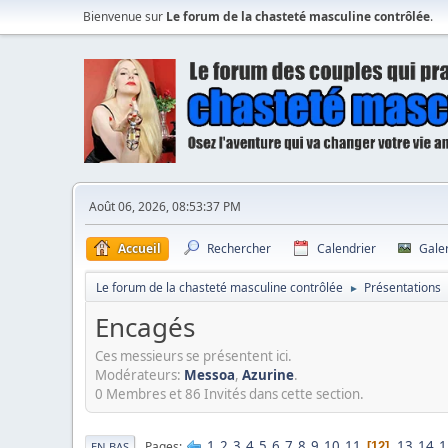
Bienvenue sur
Le forum de la chasteté masculine contrôlée
.
Août 06, 2026, 08:53:37 PM
Accueil
Rechercher
Calendrier
Gale
Le forum de la chasteté masculine contrôlée
Présentations
►
Encagés
Ces messieurs se présentent ici.
Modérateurs:
Messoa
,
Azurine
.
0 Membres et 86 Invités dans cette section.
1
2
3
4
5
6
7
8
9
10
11
13
14
1
Pages
12
EN BAS