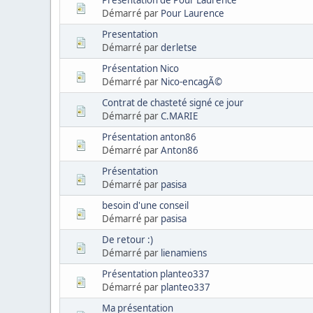
Présentation de Pour Laurence
Démarré par
Pour Laurence
Presentation
Démarré par
derletse
Présentation Nico
Démarré par
Nico-encagÃ©
Contrat de chasteté signé ce jour
Démarré par
C.MARIE
Présentation anton86
Démarré par
Anton86
Présentation
Démarré par
pasisa
besoin d'une conseil
Démarré par
pasisa
De retour :)
Démarré par
lienamiens
Présentation planteo337
Démarré par
planteo337
Ma présentation