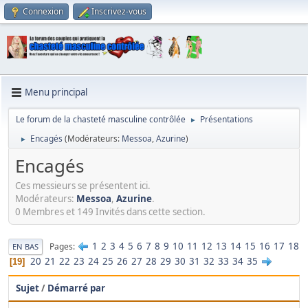
Connexion
Inscrivez-vous
Menu principal
Le forum de la chasteté masculine contrôlée
Présentations
►
Encagés
(Modérateurs:
Messoa
,
Azurine
)
►
Encagés
Ces messieurs se présentent ici.
Modérateurs:
Messoa
,
Azurine
.
0 Membres et 149 Invités dans cette section.
1
2
3
4
5
6
7
8
9
10
11
12
13
14
15
16
17
18
Pages
EN BAS
20
21
22
23
24
25
26
27
28
29
30
31
32
33
34
35
19
Sujet
/
Démarré par