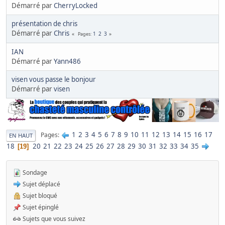
Démarré par
CherryLocked
présentation de chris
Démarré par
Chris
1
2
3
Pages
IAN
Démarré par
Yann486
visen vous passe le bonjour
Démarré par
visen
1
2
3
4
5
6
7
8
9
10
11
12
13
14
15
16
17
Pages
EN HAUT
18
20
21
22
23
24
25
26
27
28
29
30
31
32
33
34
35
19
Sondage
Sujet déplacé
Sujet bloqué
Sujet épinglé
Sujets que vous suivez