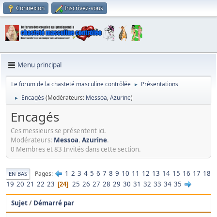
Connexion
Inscrivez-vous
Menu principal
Le forum de la chasteté masculine contrôlée
Présentations
►
Encagés
(Modérateurs:
Messoa
,
Azurine
)
►
Encagés
Ces messieurs se présentent ici.
Modérateurs:
Messoa
,
Azurine
.
0 Membres et 83 Invités dans cette section.
1
2
3
4
5
6
7
8
9
10
11
12
13
14
15
16
17
18
Pages
EN BAS
19
20
21
22
23
25
26
27
28
29
30
31
32
33
34
35
24
Sujet
/
Démarré par