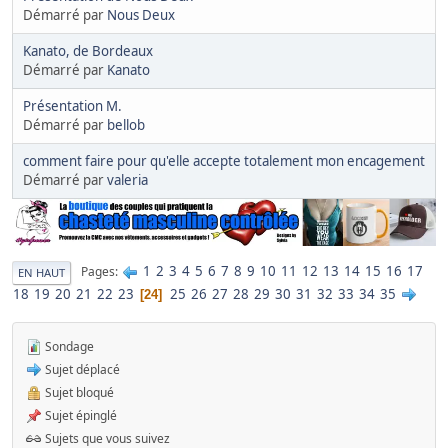
Démarré par
Nous Deux
Kanato, de Bordeaux
Démarré par
Kanato
Présentation M.
Démarré par
bellob
comment faire pour qu'elle accepte totalement mon encagement
Démarré par
valeria
1
2
3
4
5
6
7
8
9
10
11
12
13
14
15
16
17
Pages
EN HAUT
18
19
20
21
22
23
25
26
27
28
29
30
31
32
33
34
35
24
Sondage
Sujet déplacé
Sujet bloqué
Sujet épinglé
Sujets que vous suivez