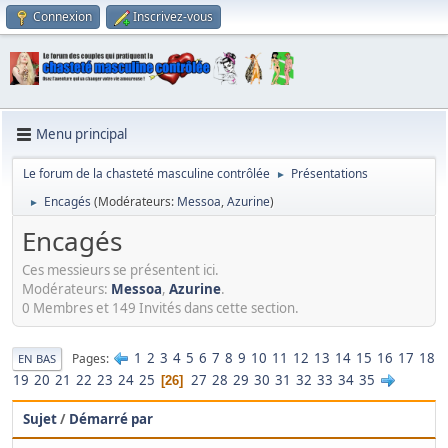
Connexion
Inscrivez-vous
Menu principal
Le forum de la chasteté masculine contrôlée
Présentations
►
Encagés
(Modérateurs:
Messoa
,
Azurine
)
►
Encagés
Ces messieurs se présentent ici.
Modérateurs:
Messoa
,
Azurine
.
0 Membres et 149 Invités dans cette section.
1
2
3
4
5
6
7
8
9
10
11
12
13
14
15
16
17
18
Pages
EN BAS
19
20
21
22
23
24
25
27
28
29
30
31
32
33
34
35
26
Sujet
/
Démarré par