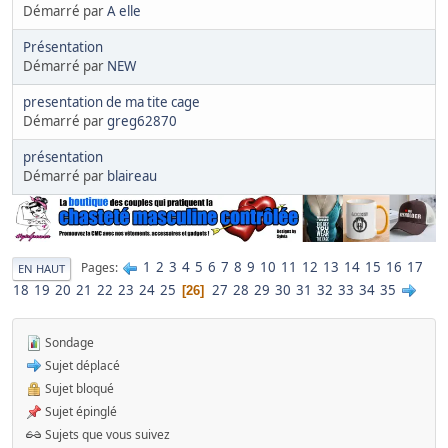
Démarré par
A elle
Présentation
Démarré par
NEW
presentation de ma tite cage
Démarré par
greg62870
présentation
Démarré par
blaireau
1
2
3
4
5
6
7
8
9
10
11
12
13
14
15
16
17
Pages
EN HAUT
18
19
20
21
22
23
24
25
27
28
29
30
31
32
33
34
35
26
Sondage
Sujet déplacé
Sujet bloqué
Sujet épinglé
Sujets que vous suivez