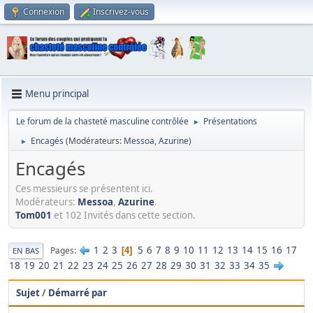
Connexion
Inscrivez-vous
Menu principal
Le forum de la chasteté masculine contrôlée
Présentations
►
Encagés
(Modérateurs:
Messoa
,
Azurine
)
►
Encagés
Ces messieurs se présentent ici.
Modérateurs:
Messoa
,
Azurine
.
Tom001
et 102 Invités dans cette section.
1
2
3
5
6
7
8
9
10
11
12
13
14
15
16
17
Pages
4
EN BAS
18
19
20
21
22
23
24
25
26
27
28
29
30
31
32
33
34
35
Sujet
/
Démarré par