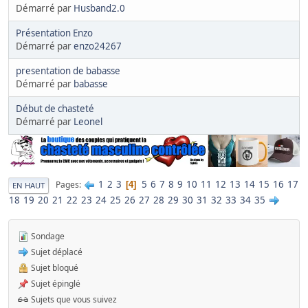
Démarré par
Husband2.0
Présentation Enzo
Démarré par
enzo24267
presentation de babasse
Démarré par
babasse
Début de chasteté
Démarré par
Leonel
1
2
3
5
6
7
8
9
10
11
12
13
14
15
16
17
Pages
4
EN HAUT
18
19
20
21
22
23
24
25
26
27
28
29
30
31
32
33
34
35
Sondage
Sujet déplacé
Sujet bloqué
Sujet épinglé
Sujets que vous suivez