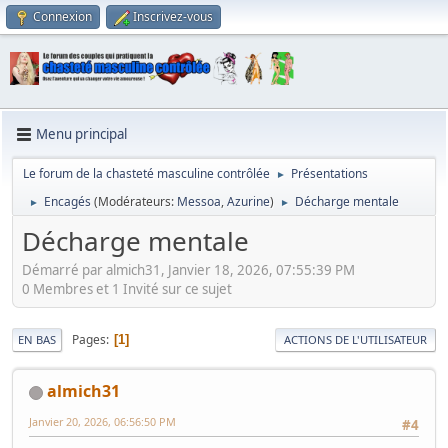
Connexion
Inscrivez-vous
Menu principal
Le forum de la chasteté masculine contrôlée
Présentations
►
Encagés
(Modérateurs:
Messoa
,
Azurine
)
Décharge mentale
►
►
Décharge mentale
Démarré par almich31, Janvier 18, 2026, 07:55:39 PM
0 Membres et 1 Invité sur ce sujet
Pages
1
EN BAS
ACTIONS DE L'UTILISATEUR
almich31
Janvier 20, 2026, 06:56:50 PM
#4