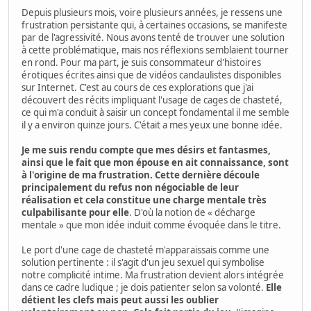
Depuis plusieurs mois, voire plusieurs années, je ressens une
frustration persistante qui, à certaines occasions, se manifeste
par de l'agressivité. Nous avons tenté de trouver une solution
à cette problématique, mais nos réflexions semblaient tourner
en rond. Pour ma part, je suis consommateur d'histoires
érotiques écrites ainsi que de vidéos candaulistes disponibles
sur Internet. C'est au cours de ces explorations que j'ai
découvert des récits impliquant l'usage de cages de chasteté,
ce qui m'a conduit à saisir un concept fondamental il me semble
il y a environ quinze jours. C'était a mes yeux une bonne idée.
Je me suis rendu compte que mes désirs et fantasmes,
ainsi que le fait que mon épouse en ait connaissance, sont
à l'origine de ma frustration. Cette dernière découle
principalement du refus non négociable de leur
réalisation et cela constitue une charge mentale très
culpabilisante pour elle
. D'où la notion de « décharge
mentale » que mon idée induit comme évoquée dans le titre.
Le port d'une cage de chasteté m'apparaissais comme une
solution pertinente : il s'agit d'un jeu sexuel qui symbolise
notre complicité intime. Ma frustration devient alors intégrée
dans ce cadre ludique ; je dois patienter selon sa volonté.
Elle
détient les clefs mais peut aussi les oublier