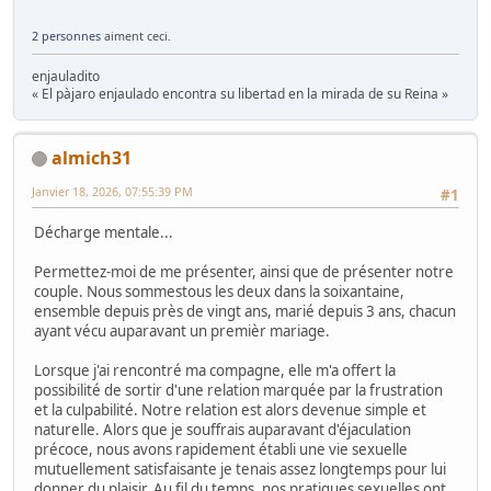
2 personnes
aiment ceci.
enjauladito
« El pàjaro enjaulado encontra su libertad en la mirada de su Reina »
almich31
Janvier 18, 2026, 07:55:39 PM
#1
Décharge mentale...
Permettez-moi de me présenter, ainsi que de présenter notre
couple. Nous sommestous les deux dans la soixantaine,
ensemble depuis près de vingt ans, marié depuis 3 ans, chacun
ayant vécu auparavant un premièr mariage.
Lorsque j'ai rencontré ma compagne, elle m'a offert la
possibilité de sortir d'une relation marquée par la frustration
et la culpabilité. Notre relation est alors devenue simple et
naturelle. Alors que je souffrais auparavant d'éjaculation
précoce, nous avons rapidement établi une vie sexuelle
mutuellement satisfaisante je tenais assez longtemps pour lui
donner du plaisir. Au fil du temps, nos pratiques sexuelles ont