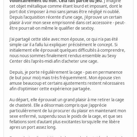
volontairement ou non. Cela fait partie du jeu
. J'imagine
cet objet métallique comme étant lourd et imposant, dont le
port doit s'imposer à moi sans jamais être négligé ni oublié.
Depuis l'acquisition récente d'une cage, j'éprouve un certain
plaisir à voir mon sexe emprisonné dans cet accessoire - peut-
être pourrait-on même le qualifier de sextoy.
J'ai partagé cette idée avec mon épouse, ce qui n'a pas été
simple car il a fallu lui expliquer précisément le concept. Si
initialement elle éprouvait quelques difficultés à comprendre,
nous nous sommes finalement rendus ensemble au Sexy
Center dès l'après-midi afin d'acheter une cage.
Depuis, je porte régulièrement la cage - pas en permanence
(le but pour moi) mais très fréquemment. Mon épouse s'en
amuse beaucoup et certains ajustements restent nécessaires
afin d'optimiser cette expérience partagée.
Au départ, elle éprouvait un grand plaisir à me retirer la cage
de chasteté. Elle a désormais compris que j'apprécie
particulièrement de lui procurer du plaisir en maintenant mon
sexe enfermé, suspendu sous le poids de la cage, et que ses
fellations sont d'autant plus excitantes lorsqu'elle me libère
apres un port assez long.