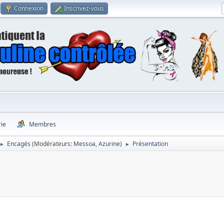
Connexion
Inscrivez-vous
rie
Membres
Encagés
(Modérateurs:
Messoa
,
Azurine
)
Présentation
►
►