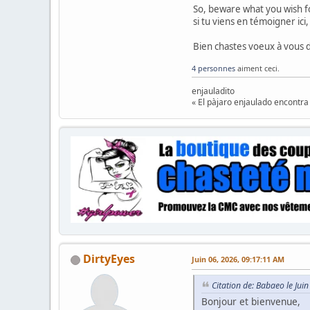
So, beware what you wish fo
si tu viens en témoigner ici
Bien chastes voeux à vous 
4 personnes
aiment ceci.
enjauladito
« El pàjaro enjaulado encontra 
DirtyEyes
Juin 06, 2026, 09:17:11 AM
Citation de: Babaeo le Jui
Bonjour et bienvenue,