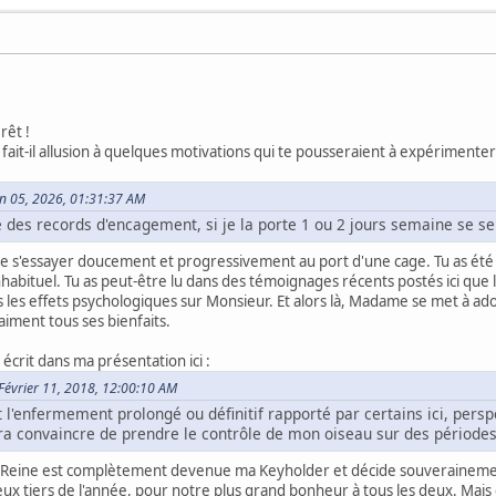
rêt !
i fait-il allusion à quelques motivations qui te pousseraient à expériment
uin 05, 2026, 01:31:37 AM
e des records d'encagement, si je la porte 1 ou 2 jours semaine se s
 de s'essayer doucement et progressivement au port d'une cage. Tu as été
s inhabituel. Tu as peut-être lu dans des témoignages récents postés ici q
s les effets psychologiques sur Monsieur. Et alors là, Madame se met à ado
aiment tous ses bienfaits.
 écrit dans ma présentation ici :
e Février 11, 2018, 12:00:10 AM
 l'enfermement prolongé ou définitif rapporté par certains ici, persp
era convaincre de prendre le contrôle de mon oiseau sur des périodes 
lle Reine est complètement devenue ma Keyholder et décide souverainem
x tiers de l'année, pour notre plus grand bonheur à tous les deux. Mais cel