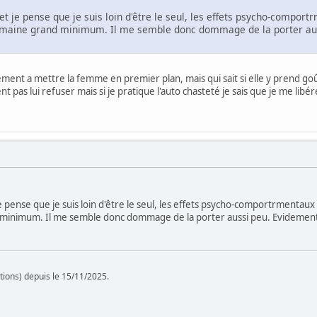
t je pense que je suis loin d'être le seul, les effets psycho-compor
maine grand minimum. Il me semble donc dommage de la porter auss
ement a mettre la femme en premier plan, mais qui sait si elle y prend 
t pas lui refuser mais si je pratique l'auto chasteté je sais que je me libé
e pense que je suis loin d'être le seul, les effets psycho-comportrmentau
inimum. Il me semble donc dommage de la porter aussi peu. Evidement, 
tions) depuis le 15/11/2025.