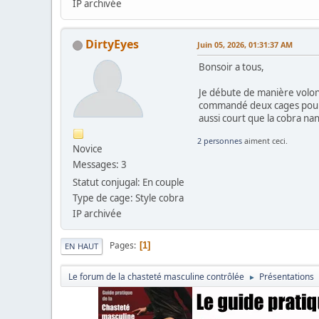
IP archivée
DirtyEyes
Juin 05, 2026, 01:31:37 AM
Bonsoir a tous,
Je débute de manière volonta
commandé deux cages pour t
aussi court que la cobra na
2 personnes
aiment ceci.
Novice
Messages: 3
Statut conjugal: En couple
Type de cage: Style cobra
IP archivée
Pages
1
EN HAUT
Le forum de la chasteté masculine contrôlée
Présentations
►