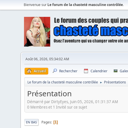
Bienvenue sur
Le forum de la chasteté masculine contrôlée
.
Août 06, 2026, 05:34:02 AM
Accueil
Rechercher
Calendrier
Gale
Le forum de la chasteté masculine contrôlée
Présentations
►
Présentation
Démarré par DirtyEyes, Juin 05, 2026, 01:31:37 AM
0 Membres et 1 Invité sur ce sujet
Pages
1
EN BAS