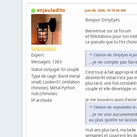
enjauladito
Juin 06, 2026, 10:10:44 AM
Bonjour DirtyEyes
Bienvenue sur ce forum
et félicitations pour ton inté
Le pseudo que tu t'es chois
Expert
Citation de: DirtyEyes le J
...je ne compte pas fair
Messages: 1383
Statut conjugal: En couple
C'est tout-à-fait approprié
Type de cage: Bon4 metal
désintérêt initial n'est pa
small; Looker01 (imitation
plus tard, une fois constaté
chinoise); Métal Python
couple et elle développe vr
nub (chinoise)
Je me souviens aussi d'avoir
IP archivée
Citation de: enjauladito l
...Je ne vise aucunement
au plus qu'elle se laiss
Huit ans plus tard, ma be
semaines et couvrent les deu