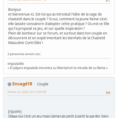
#7
Bonjour
et bienvenue ici. Est-toi qui as introduit l'idée de la cage de
chasteté dans le couple ? Si oui, comment ta jeune Reine s'est-
elle laissée convaincre d'adopter cette pratique ? Ou est-ce Elle
qui t'a proposé ce jeu, et sur quelle inspiration ?
Plein de bonheur sur ce forum, et surtout dans ton couple en
découvrent et en expérimentant les bienfaits de la Chasteté
Masculine Contrôlée !
2 personnes
aiment ceci.
enjauladito
« El pàjaro enjaulado encontra su libertad en la mirada de su Reina »
Encagé18
Couple
Février 22, 2026, 01:51:04 PM
#6
[/quote]
Olaaa oui c'est un jeu mais j'aimerais petit à petit la garder bien