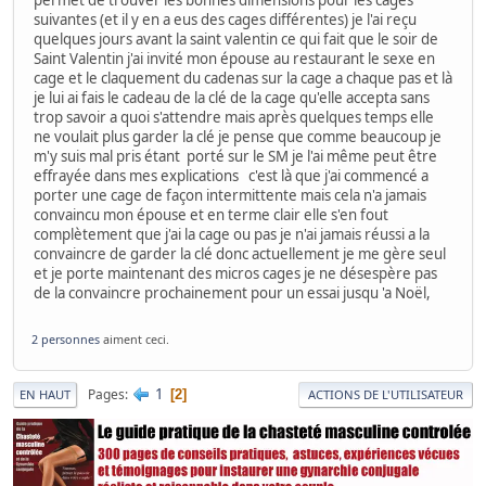
suivantes (et il y en a eus des cages différentes) je l'ai reçu
quelques jours avant la saint valentin ce qui fait que le soir de
Saint Valentin j'ai invité mon épouse au restaurant le sexe en
cage et le claquement du cadenas sur la cage a chaque pas et là
je lui ai fais le cadeau de la clé de la cage qu'elle accepta sans
trop savoir a quoi s'attendre mais après quelques temps elle
ne voulait plus garder la clé je pense que comme beaucoup je
m'y suis mal pris étant porté sur le SM je l'ai même peut être
effrayée dans mes explications c'est là que j'ai commencé a
porter une cage de façon intermittente mais cela n'a jamais
convaincu mon épouse et en terme clair elle s'en fout
complètement que j'ai la cage ou pas je n'ai jamais réussi a la
convaincre de garder la clé donc actuellement je me gère seul
et je porte maintenant des micros cages je ne désespère pas
de la convaincre prochainement pour un essai jusqu 'a Noël,
2 personnes
aiment ceci.
1
Pages
2
EN HAUT
ACTIONS DE L'UTILISATEUR