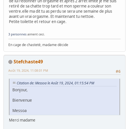
de lui redonner un orgasme et après 2 arrêt limite je me suis
retiré de sa chatte trop tard et mon sperme a couleur son
ventre.elle ma dit tu as perdu se sera une semaine de plus
avant un vrai orgasme. Et maintenant tu nettoie.
Petite toilette et retour en cage.
3 personnes
aiment ceci.
En cage de chasteté, madame décide
Stefchaste49
Août 19, 2024, 11:08:01 PM
#6
Citation de: Messoa le Août 19, 2024, 01:15:54 PM
Bonjour,
Bienvenue
Messoa
Merci madame