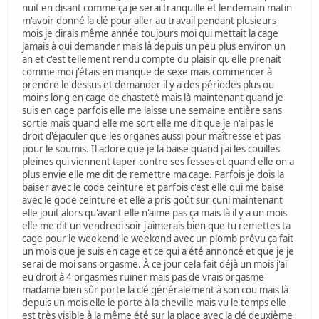
nuit en disant comme ça je serai tranquille et lendemain matin
m'avoir donné la clé pour aller au travail pendant plusieurs
mois je dirais même année toujours moi qui mettait la cage
jamais à qui demander mais là depuis un peu plus environ un
an et c'est tellement rendu compte du plaisir qu'elle prenait
comme moi j'étais en manque de sexe mais commencer à
prendre le dessus et demander il y a des périodes plus ou
moins long en cage de chasteté mais là maintenant quand je
suis en cage parfois elle me laisse une semaine entière sans
sortie mais quand elle me sort elle me dit que je n'ai pas le
droit d'éjaculer que les organes aussi pour maîtresse et pas
pour le soumis. Il adore que je la baise quand j'ai les couilles
pleines qui viennent taper contre ses fesses et quand elle on a
plus envie elle me dit de remettre ma cage. Parfois je dois la
baiser avec le code ceinture et parfois c'est elle qui me baise
avec le gode ceinture et elle a pris goût sur cuni maintenant
elle jouit alors qu'avant elle n'aime pas ça mais là il y a un mois
elle me dit un vendredi soir j'aimerais bien que tu remettes ta
cage pour le weekend le weekend avec un plomb prévu ça fait
un mois que je suis en cage et ce qui a été annoncé et que je je
serai de moi sans orgasme. À ce jour cela fait déjà un mois j'ai
eu droit à 4 orgasmes ruiner mais pas de vrais orgasme
madame bien sûr porte la clé généralement à son cou mais là
depuis un mois elle le porte à la cheville mais vu le temps elle
est très visible à la même été sur la plage avec la clé deuxième