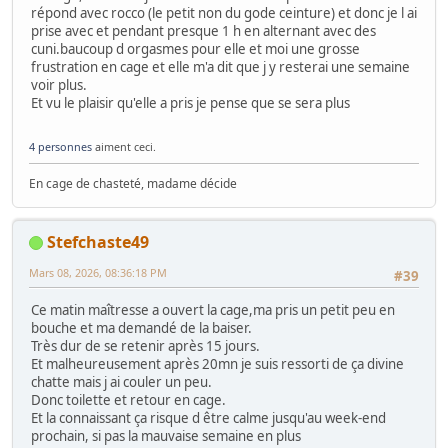
répond avec rocco (le petit non du gode ceinture) et donc je l ai
prise avec et pendant presque 1 h en alternant avec des
cuni.baucoup d orgasmes pour elle et moi une grosse
frustration en cage et elle m'a dit que j y resterai une semaine
voir plus.
Et vu le plaisir qu'elle a pris je pense que se sera plus
4 personnes
aiment ceci.
En cage de chasteté, madame décide
Stefchaste49
Mars 08, 2026, 08:36:18 PM
#39
Ce matin maîtresse a ouvert la cage,ma pris un petit peu en
bouche et ma demandé de la baiser.
Très dur de se retenir après 15 jours.
Et malheureusement après 20mn je suis ressorti de ça divine
chatte mais j ai couler un peu.
Donc toilette et retour en cage.
Et la connaissant ça risque d être calme jusqu'au week-end
prochain, si pas la mauvaise semaine en plus