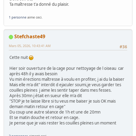
Ta maîtresse t'a donné du plaisir.
1 personne
aime ceci.
Stefchaste49
Mars 05, 2026, 10:43:41 AM
#36
Cette nuit
Hier soir ouverture de la cage pour nettoyage de l oiseau car
après 48h il y avais besoin
Vu min érections maîtresse à voulu en profiter, j ai du la baiser
Mais elle m'a dit" interdit d ejaculer soumi,je veus garder tes
couilles pleines j aime les sentir taper dans mes fesses.
Après 30mn j était en sueur elle m'a dit
"STOP je te laisse libre si tu veus me baiser je suis OK mais
demain matin retour en cage"
Du coup une autre séance de 1h et une de 20mn
Et se matin douche et retour en cage.
Je pense que je vais rester les couilles pleines un moment
2 personnes
aiment ceci.