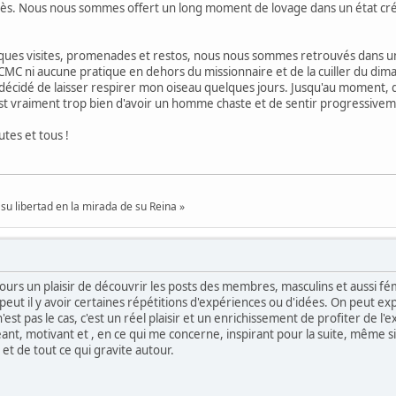
s. Nous nous sommes offert un long moment de lovage dans un état crépu
ques visites, promenades et restos, nous nous sommes retrouvés dans un r
a CMC ni aucune pratique en dehors du missionnaire et de la cuiller du di
 décidé de laisser respirer mon oiseau quelques jours. Jusqu'au moment, q
t vraiment trop bien d'avoir un homme chaste et de sentir progressiveme
tes et tous !
su libertad en la mirada de su Reina »
ours un plaisir de découvrir les posts des membres, masculins et aussi 
 peut il y avoir certaines répétitions d'expériences ou d'idées. On peut e
st pas le cas, c'est un réel plaisir et un enrichissement de profiter d
ant, motivant et , en ce qui me concerne, inspirant pour la suite, même si
t de tout ce qui gravite autour.