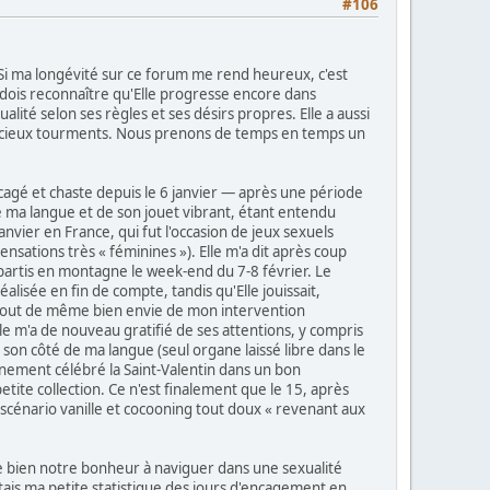
#106
. Si ma longévité sur ce forum me rend heureux, c'est
e dois reconnaître qu'Elle progresse encore dans
ité selon ses règles et ses désirs propres. Elle a aussi
délicieux tourments. Nous prenons de temps en temps un
cagé et chaste depuis le 6 janvier — après une période
de ma langue et de son jouet vibrant, étant entendu
anvier en France, qui fut l'occasion de jeux sexuels
nsations très « féminines »). Elle m'a dit après coup
partis en montagne le week-end du 7-8 février. Le
alisée en fin de compte, tandis qu'Elle jouissait,
t tout de même bien envie de mon intervention
lle m'a de nouveau gratifié de ses attentions, y compris
 son côté de ma langue (seul organe laissé libre dans le
gnement célébré la Saint-Valentin dans un bon
etite collection. Ce n'est finalement que le 15, après
 scénario vanille et cocooning tout doux « revenant aux
ise bien notre bonheur à naviguer dans une sexualité
tais ma petite statistique des jours d'encagement en