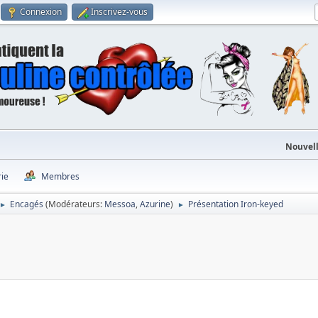
Connexion
Inscrivez-vous
Nouvell
rie
Membres
Encagés
(Modérateurs:
Messoa
,
Azurine
)
Présentation Iron-keyed
►
►