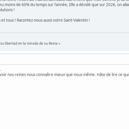
u moins de 60% du temps sur l'année, Elle a décidé que sur 2026, on allait
lutions !
 et tous ! Racontez-nous aussi votre Saint-Valentin !
su libertad en la mirada de su Reina »
.
e voir nos reines nous connaître mieux que nous même. Hâte de lire ce q