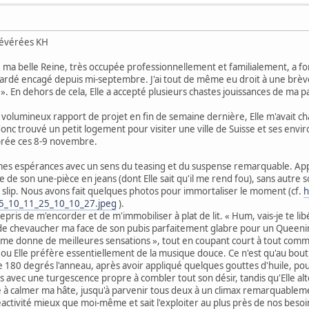
 révérées KH
 ma belle Reine, très occupée professionnellement et familialement, a fort
ardé encagé depuis mi-septembre. J'ai tout de même eu droit à une brève
 ». En dehors de cela, Elle a accepté plusieurs chastes jouissances de ma 
 volumineux rapport de projet en fin de semaine dernière, Elle m'avait c
onc trouvé un petit logement pour visiter une ville de Suisse et ses envir
rée ces 8-9 novembre.
es espérances avec un sens du teasing et du suspense remarquable. App
e son une-pièce en jeans (dont Elle sait qu'il me rend fou), sans autre 
 slip. Nous avons fait quelques photos pour immortaliser le moment (cf.
h
15_10_11_25_10_10_27.jpeg
).
repris de m'encorder et de m'immobiliser à plat de lit. « Hum, vais-je te li
 de chevaucher ma face de son pubis parfaitement glabre pour un Queeni
a me donne de meilleures sensations », tout en coupant court à tout com
u Elle préfère essentiellement de la musique douce. Ce n'est qu'au bou
180 degrés l'anneau, après avoir appliqué quelques gouttes d'huile, pour 
s avec une turgescence propre à combler tout son désir, tandis qu'Elle alt
 à calmer ma hâte, jusqu'à parvenir tous deux à un climax remarquableme
activité mieux que moi-même et sait l'exploiter au plus près de nos besoi