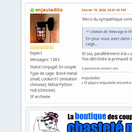
enjauladito
Février 19, 2026, 03:01:45 PM
Merci du sympathique com
Citation de: Newcage le F
En plus vous avez dans 
cage...
Expert
Et oui, parallèlement à la «
fois détrônée la primauté d
Messages: 1383
Statut conjugal: En couple
2 personnes
aiment ceci.
Type de cage: Bon4 metal
enjauladito
small; Looker01 (imitation
« El pàjaro enjaulado encontra 
chinoise); Métal Python
nub (chinoise)
IP archivée