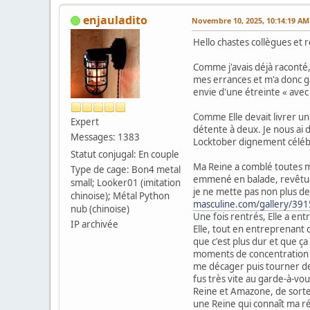
enjauladito
Novembre 10, 2025, 10:14:19 AM
Hello chastes collègues et
Comme j'avais déjà raconté,
mes errances et m'a donc g
envie d'une étreinte « avec
Comme Elle devait livrer un
Expert
détente à deux. Je nous ai d
Messages: 1383
Locktober dignement céléb
Statut conjugal: En couple
Ma Reine a comblé toutes m
Type de cage: Bon4 metal
emmené en balade, revêtue d
small; Looker01 (imitation
je ne mette pas non plus de
chinoise); Métal Python
masculine.com/gallery/39
nub (chinoise)
Une fois rentrés, Elle a ent
IP archivée
Elle, tout en entreprenant
que c'est plus dur et que ç
moments de concentration o
me décager puis tourner de 
fus très vite au garde-à-vou
Reine et Amazone, de sorte
une Reine qui connaît ma ré