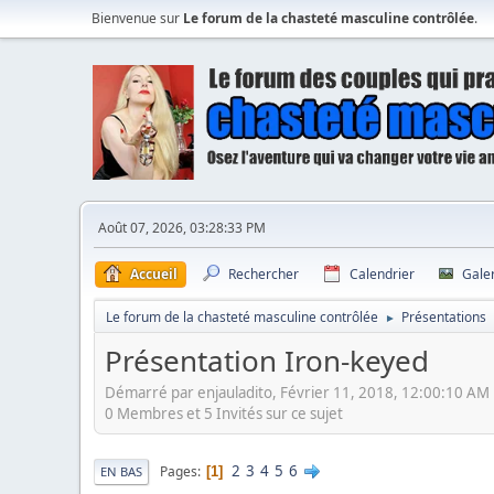
Bienvenue sur
Le forum de la chasteté masculine contrôlée
.
Août 07, 2026, 03:28:33 PM
Accueil
Rechercher
Calendrier
Gale
Le forum de la chasteté masculine contrôlée
Présentations
►
Présentation Iron-keyed
Démarré par enjauladito, Février 11, 2018, 12:00:10 AM
0 Membres et 5 Invités sur ce sujet
2
3
4
5
6
Pages
1
EN BAS