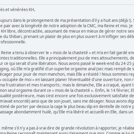
gés et vénérées KH,
oujours dans le prolongement de ma présentation d'il y a huit ans (déjà !)
de pair avec la longévité de notre adoption de la CMC, ma Reine et moi. J
 KH libre, décontractée, assumant de mieux en mieux de gérer notre sexual
 du Shibari, prenant un plaisir de plus en plus ouvert à m'infliger ses 
rofessionnelle.
eine a tenu à observer le « mois de la chasteté » et m'a en fait gardé en
eintes traditionnelles. Elle a principalement joui de mes attouchements, 
our ce qui serait d'une libération. Nous avons passé le week-end du 24-25 j
ing, où Elle m'a gratifié d'un superbe orgasme anal (sec mais rempli de se
décager pour jouir de mon manchon, mais Elle a résisté ! Nous sommes re
 « occupée de moi » en laissant planer l'éventualité d'une ouverture, non ré
ma frustration et mes transports ; mais le dimanche, Elle a craqué, ayan
on seul orgasme durant ce « mois de la chasteté ». Enfin, le 14 février, E
ualité postérieure, mais s'est encore une fois exclusivement satisfaite de
m'avait encordé) ainsi que de son jouet, sans me décager. Nous avons di
intimé de porter par-dessus la cage le plus beau slip en dentelle de notre p
sage abondamment huilé, qu'Elle m'a libéré et accueilli en Elle, dans un
, même s'il n'y a pas à vrai dire de grande révolution à rapporter, je réal
 ma Reine reconnaît maintenant aussi clairement que moi. Comme je lui ci