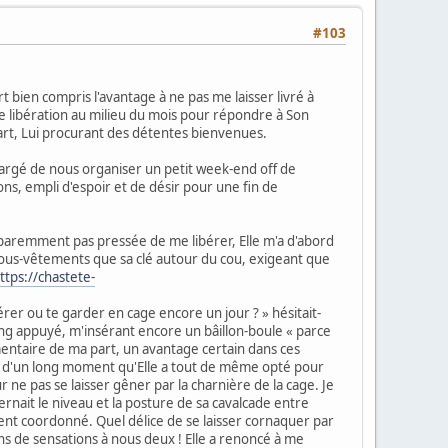
#103
 bien compris l'avantage à ne pas me laisser livré à
 libération au milieu du mois pour répondre à Son
part, Lui procurant des détentes bienvenues.
hargé de nous organiser un petit week-end off de
ons, empli d'espoir et de désir pour une fin de
aremment pas pressée de me libérer, Elle m'a d'abord
sous-vêtements que sa clé autour du cou, exigeant que
ttps://chastete-
bérer ou te garder en cage encore un jour ? » hésitait-
ng appuyé, m'insérant encore un bâillon-boule « parce
mentaire de ma part, un avantage certain dans ces
t d'un long moment qu'Elle a tout de même opté pour
ne pas se laisser gêner par la charnière de la cage. Je
ernait le niveau et la posture de sa cavalcade entre
nt coordonné. Quel délice de se laisser cornaquer par
ns de sensations à nous deux ! Elle a renoncé à me