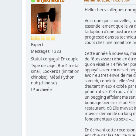
Février 19, 2026, 11:03:17 AM
Hello chers collègues enca
Voici quelques nouvelles, t
essentiellement qu'elle va 
l'adoption d'une posture de
progressé dans sa technique
cours chez une monitrice p
Expert
Messages: 1383
Cette année à nouveau, ma R
Statut conjugal: En couple
de fêtes assez riche en étr
qu'on visait le 14 février p
Type de cage: Bon4 metal
appuyés avec cordes et pegg
small; Looker01 (imitation
avoir eu très envie de me 
chinoise); Métal Python
samedi, rebelote, elle s'est
nub (chinoise)
d'autant mieux excitée par 
IP archivée
pénétrative. Cela aura été m
un pegging affolant ma sens
bondage bien serré où Elle 
restaurant, où Elle m'avait 
m'avoir demandé un long mas
fondamentaux du sexe »...
En écrivant cette recension
enrichie par la CMC, ce que