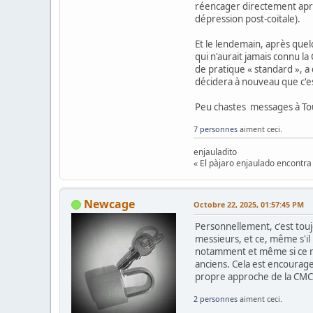
réencager directement aprè
dépression post-coïtale).
Et le lendemain, après quel
qui n'aurait jamais connu l
de pratique « standard », a
décidera à nouveau que c'es
Peu chastes messages à Tou
7 personnes
aiment ceci.
enjauladito
« El pàjaro enjaulado encontra 
Newcage
Octobre 22, 2025, 01:57:45 PM
Personnellement, c'est touj
messieurs, et ce, même s'il
notamment et même si ce n'e
anciens. Cela est encourage
propre approche de la CMC e
2 personnes
aiment ceci.