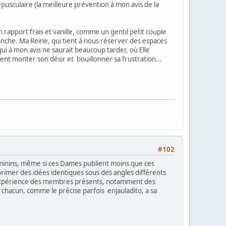
sculaire (la meilleure prévention à mon avis de la
apport frais et vanille, comme un gentil petit couple
manche. Ma Reine, qui tient à nous réserver des espaces
ui à mon avis ne saurait beaucoup tarder, où Elle
nt monter son désir et bouillonner sa frustration...
#102
féminins, même si ces Dames publient moins que ces
xprimer des idées identiques sous des angles différents
e l'expérience des membres présents, notamment des
 chacun, comme le précise parfois enjauladito, a sa