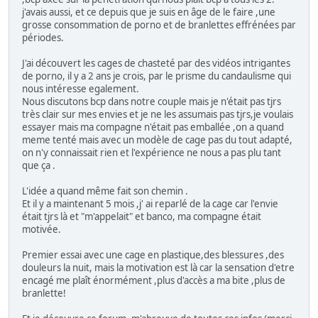
j'avais aussi, et ce depuis que je suis en âge de le faire ,une
grosse consommation de porno et de branlettes effrénées par
périodes.
J'ai découvert les cages de chasteté par des vidéos intrigantes
de porno, il y a 2 ans je crois, par le prisme du candaulisme qui
nous intéresse egalement.
Nous discutons bcp dans notre couple mais je n'était pas tjrs
très clair sur mes envies et je ne les assumais pas tjrs,je voulais
essayer mais ma compagne n'était pas emballée ,on a quand
meme tenté mais avec un modèle de cage pas du tout adapté,
on n'y connaissait rien et l'expérience ne nous a pas plu tant
que ça .
L'idée a quand même fait son chemin .
Et il y a maintenant 5 mois ,j' ai reparlé de la cage car l'envie
était tjrs là et "m'appelait" et banco, ma compagne était
motivée.
Premier essai avec une cage en plastique,des blessures ,des
douleurs la nuit, mais la motivation est là car la sensation d'etre
encagé me plaît énormément ,plus d'accès a ma bite ,plus de
branlette!