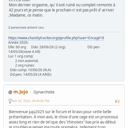
Mon dernier orgasme, qu' il soit ruiné ou complet remonte à
42 jours et je pense que le prochain n' est pas prêt d' arriver
;Madame, ce matin.
2 personnes
aiment ceci.
https://www.chastitytracker.org/pprofile.php?user=Encagé18
Année 2026:
Elle: 60 org Ddo: 28/06/26 (2 org). DD pen
14/05/26(sexe 4 AR)
Lui: 1 org comp;
2 non autorisé.
2 org ruines
Ddo comp: 10/06/26 (N.A)
Dd pen. 14/05/26 (4 AR😢)
m.Jojo
Gynarchiste
Mai 02, 2026, 04:44:06 PM
#2
Bienvenue juju2025 sur le forum et bravo pour cette belle
présentation. À mon avis, le choix d'une cage est un processus
assez long et rien de tel que des "chinoises" bas prix au début.
Je n'oublierai jamais ma toute première, tellement trop