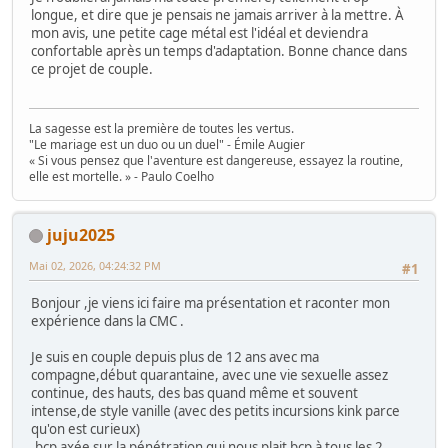
longue, et dire que je pensais ne jamais arriver à la mettre. À
mon avis, une petite cage métal est l'idéal et deviendra
confortable après un temps d'adaptation. Bonne chance dans
ce projet de couple.
La sagesse est la première de toutes les vertus.
"Le mariage est un duo ou un duel" - Émile Augier
« Si vous pensez que l'aventure est dangereuse, essayez la routine,
elle est mortelle. » - Paulo Coelho
juju2025
Mai 02, 2026, 04:24:32 PM
#1
Bonjour ,je viens ici faire ma présentation et raconter mon
expérience dans la CMC .
Je suis en couple depuis plus de 12 ans avec ma
compagne,début quarantaine, avec une vie sexuelle assez
continue, des hauts, des bas quand même et souvent
intense,de style vanille (avec des petits incursions kink parce
qu'on est curieux)
,bcp axée sur la pénétration qui nous plait bcp à tous les 2.