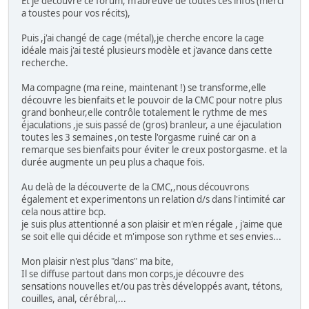
Et je découvre ce forum, m'abreuve de toutes ces infos (merci
a toustes pour vos récits),
Puis ,j'ai changé de cage (métal),je cherche encore la cage
idéale mais j'ai testé plusieurs modèle et j'avance dans cette
recherche.
Ma compagne (ma reine, maintenant !) se transforme,elle
découvre les bienfaits et le pouvoir de la CMC pour notre plus
grand bonheur,elle contrôle totalement le rythme de mes
éjaculations ,je suis passé de (gros) branleur, a une éjaculation
toutes les 3 semaines ,on teste l'orgasme ruiné car on a
remarque ses bienfaits pour éviter le creux postorgasme. et la
durée augmente un peu plus a chaque fois.
Au delà de la découverte de la CMC,,nous découvrons
également et experimentons un relation d/s dans l'intimité car
cela nous attire bcp.
je suis plus attentionné a son plaisir et m'en régale , j'aime que
se soit elle qui décide et m'impose son rythme et ses envies...
Mon plaisir n'est plus "dans" ma bite,
Il se diffuse partout dans mon corps,je découvre des
sensations nouvelles et/ou pas très développés avant, tétons,
couilles, anal, cérébral,...