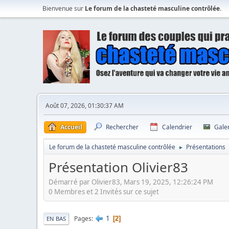
Bienvenue sur
Le forum de la chasteté masculine contrôlée
.
Août 07, 2026, 01:30:37 AM
Accueil
Rechercher
Calendrier
Gale
Le forum de la chasteté masculine contrôlée
Présentations
►
Présentation Olivier83
Démarré par Olivier83, Mars 19, 2025, 12:26:24 PM
0 Membres et 2 Invités sur ce sujet
1
Pages
2
EN BAS