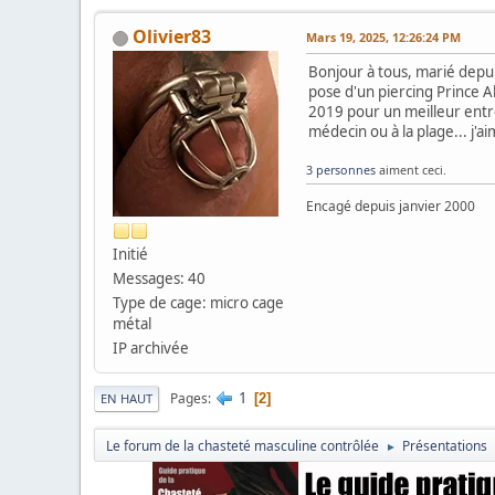
Olivier83
Mars 19, 2025, 12:26:24 PM
Bonjour à tous, marié depui
pose d'un piercing Prince A
2019 pour un meilleur entre
médecin ou à la plage... j'
3 personnes
aiment ceci.
Encagé depuis janvier 2000
Initié
Messages: 40
Type de cage: micro cage
métal
IP archivée
1
Pages
2
EN HAUT
Le forum de la chasteté masculine contrôlée
Présentations
►