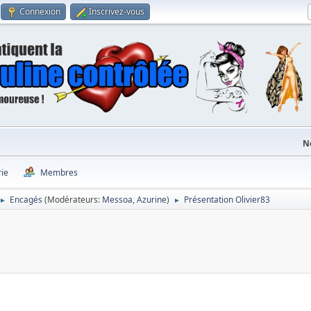
Connexion
Inscrivez-vous
N
rie
Membres
Encagés
(Modérateurs:
Messoa
,
Azurine
)
Présentation Olivier83
►
►