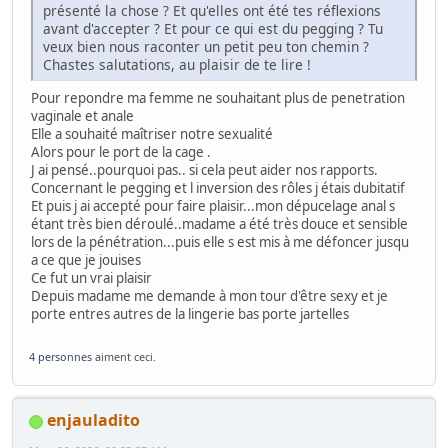
présenté la chose ? Et qu'elles ont été tes réflexions
avant d'accepter ? Et pour ce qui est du pegging ? Tu
veux bien nous raconter un petit peu ton chemin ?
Chastes salutations, au plaisir de te lire !
Pour repondre ma femme ne souhaitant plus de penetration
vaginale et anale
Elle a souhaité maîtriser notre sexualité
Alors pour le port de la cage .
J ai pensé..pourquoi pas.. si cela peut aider nos rapports.
Concernant le pegging et l inversion des rôles j étais dubitatif
Et puis j ai accepté pour faire plaisir...mon dépucelage anal s
étant très bien déroulé..madame a été très douce et sensible
lors de la pénétration...puis elle s est mis à me défoncer jusqu
a ce que je jouises
Ce fut un vrai plaisir
Depuis madame me demande à mon tour d'être sexy et je
porte entres autres de la lingerie bas porte jartelles
4 personnes
aiment ceci.
enjauladito