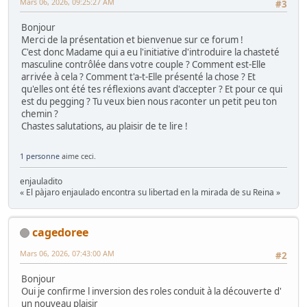
Mars 06, 2026, 09:25:27 AM
#3
Bonjour
Merci de la présentation et bienvenue sur ce forum !
C'est donc Madame qui a eu l'initiative d'introduire la chasteté
masculine contrôlée dans votre couple ? Comment est-Elle
arrivée à cela ? Comment t'a-t-Elle présenté la chose ? Et
qu'elles ont été tes réflexions avant d'accepter ? Et pour ce qui
est du pegging ? Tu veux bien nous raconter un petit peu ton
chemin ?
Chastes salutations, au plaisir de te lire !
1 personne
aime ceci.
enjauladito
« El pàjaro enjaulado encontra su libertad en la mirada de su Reina »
cagedoree
Mars 06, 2026, 07:43:00 AM
#2
Bonjour
Oui je confirme l inversion des roles conduit à la découverte d'
un nouveau plaisir