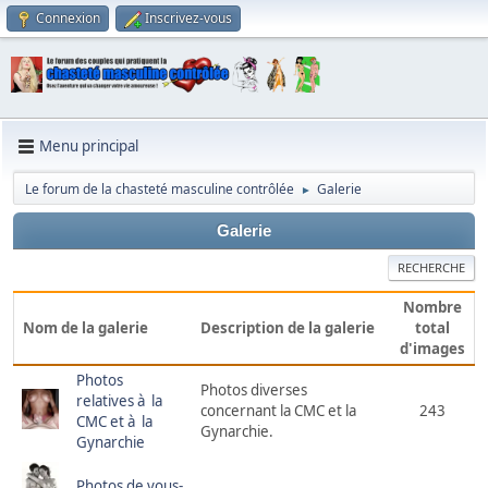
Connexion
Inscrivez-vous
Menu principal
Le forum de la chasteté masculine contrôlée
Galerie
►
Galerie
RECHERCHE
Nombre
Nom de la galerie
Description de la galerie
total
d'images
Photos
Photos diverses
relatives à la
concernant la CMC et la
243
CMC et à la
Gynarchie.
Gynarchie
Photos de vous-