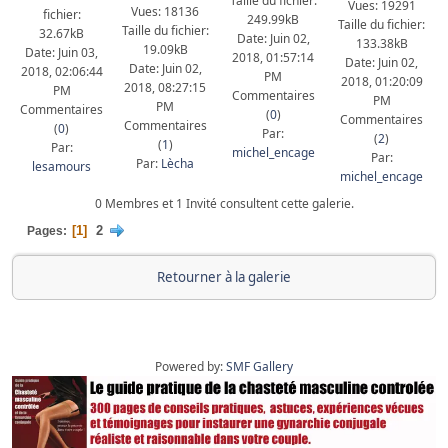
Taille du fichier:
Vues: 19291
Vues: 18136
fichier:
249.99kB
Taille du fichier:
Taille du fichier:
32.67kB
Date: Juin 02,
133.38kB
19.09kB
Date: Juin 03,
2018, 01:57:14
Date: Juin 02,
Date: Juin 02,
2018, 02:06:44
PM
2018, 01:20:09
2018, 08:27:15
PM
Commentaires
PM
PM
Commentaires
(
0
)
Commentaires
Commentaires
(
0
)
Par:
(
2
)
(
1
)
Par:
michel_encage
Par:
Par:
Lècha
lesamours
michel_encage
0 Membres et 1 Invité consultent cette galerie.
1
2
Pages
Retourner à la galerie
Powered by:
SMF Gallery