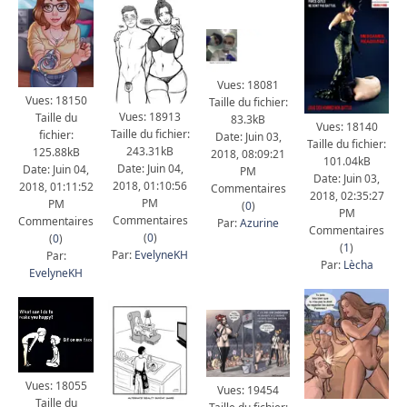
Vues: 18081
Vues: 18150
Taille du fichier:
Vues: 18913
Taille du
83.3kB
Vues: 18140
Taille du fichier:
fichier:
Date: Juin 03,
Taille du fichier:
243.31kB
125.88kB
2018, 08:09:21
101.04kB
Date: Juin 04,
Date: Juin 04,
PM
Date: Juin 03,
2018, 01:10:56
2018, 01:11:52
Commentaires
2018, 02:35:27
PM
PM
(
0
)
PM
Commentaires
Commentaires
Par:
Azurine
Commentaires
(
0
)
(
0
)
(
1
)
Par:
EvelyneKH
Par:
Par:
Lècha
EvelyneKH
Vues: 18055
Vues: 19454
Taille du