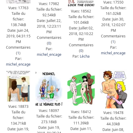
Vues: 17550
Vues: 17982
Taille du fichier:
Vues: 17763
Taille du fichier:
Vues: 18562
161.02kB
Taille du
92.54kB
Taille du fichier:
Date: Juin 30,
fichier:
Date: Juillet 22,
101.04kB
2018, 12:02:07
138.74kB
2018, 12:23:11
Date: Juillet 02,
PM
Date: Juin 24,
PM
2018, 02:10:22
Commentaires
2019, 04:31:15
Commentaires
PM
(
1
)
PM
(
0
)
Commentaires
Par:
Commentaires
Par:
(
0
)
michel_encage
(
1
)
michel_encage
Par:
Lècha
Par:
michel_encage
Vues: 18873
Vues: 18097
Vues: 18412
Taille du
Vues: 19478
Taille du fichier:
Taille du fichier:
fichier:
Taille du fichier:
273.18kB
111.39kB
134.71kB
44.33kB
Date: Juin 19,
Date: Juin 11,
Date: Juin 19,
Date: Juin 08,