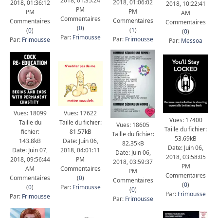
2018, 01:35:24
2018, 01:06:02
2018, 01:36:12
2018, 10:22:41
PM
PM
PM
AM
Commentaires
Commentaires
Commentaires
Commentaires
(
0
)
(
1
)
(
0
)
(
0
)
Par:
Frimousse
Par:
Frimousse
Par:
Frimousse
Par:
Messoa
Vues: 17622
Vues: 18099
Vues: 17400
Taille du fichier:
Taille du
Vues: 18605
Taille du fichier:
81.57kB
fichier:
Taille du fichier:
53.69kB
Date: Juin 06,
143.8kB
82.35kB
Date: Juin 06,
2018, 04:01:11
Date: Juin 07,
Date: Juin 06,
2018, 03:58:05
PM
2018, 09:56:44
2018, 03:59:37
PM
Commentaires
AM
PM
Commentaires
(
0
)
Commentaires
Commentaires
(
0
)
Par:
Frimousse
(
0
)
(
0
)
Par:
Frimousse
Par:
Frimousse
Par:
Frimousse