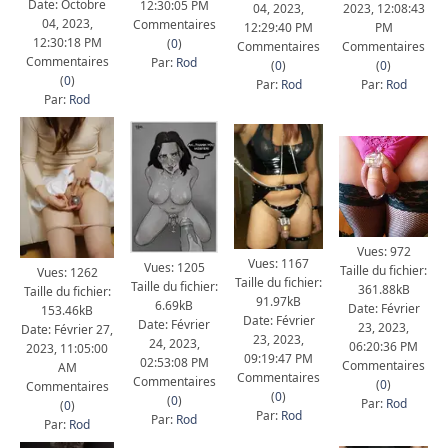
Date: Octobre
12:30:05 PM
2023, 12:08:43
04, 2023,
04, 2023,
Commentaires
PM
12:29:40 PM
12:30:18 PM
(
0
)
Commentaires
Commentaires
Commentaires
Par:
Rod
(
0
)
(
0
)
(
0
)
Par:
Rod
Par:
Rod
Par:
Rod
Vues: 972
Vues: 1167
Vues: 1205
Taille du fichier:
Vues: 1262
Taille du fichier:
Taille du fichier:
361.88kB
Taille du fichier:
91.97kB
6.69kB
Date: Février
153.46kB
Date: Février
Date: Février
23, 2023,
Date: Février 27,
23, 2023,
24, 2023,
06:20:36 PM
2023, 11:05:00
09:19:47 PM
02:53:08 PM
Commentaires
AM
Commentaires
Commentaires
(
0
)
Commentaires
(
0
)
(
0
)
Par:
Rod
(
0
)
Par:
Rod
Par:
Rod
Par:
Rod