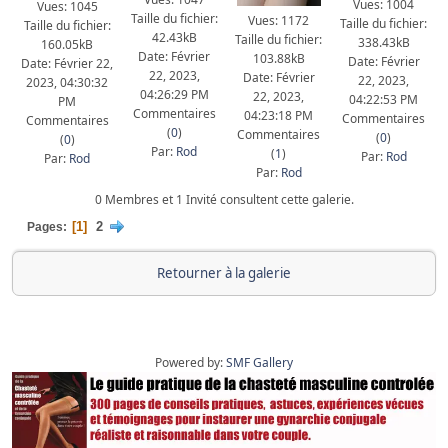
Vues: 1004
Vues: 1045
Taille du fichier:
Vues: 1172
Taille du fichier:
Taille du fichier:
42.43kB
Taille du fichier:
338.43kB
160.05kB
Date: Février
103.88kB
Date: Février
Date: Février 22,
22, 2023,
Date: Février
22, 2023,
2023, 04:30:32
04:26:29 PM
22, 2023,
04:22:53 PM
PM
Commentaires
04:23:18 PM
Commentaires
Commentaires
(
0
)
Commentaires
(
0
)
(
0
)
Par:
Rod
(
1
)
Par:
Rod
Par:
Rod
Par:
Rod
0 Membres et 1 Invité consultent cette galerie.
1
2
Pages
Retourner à la galerie
Powered by:
SMF Gallery