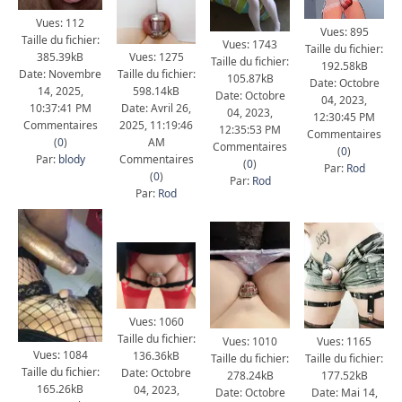
Vues: 112
Vues: 895
Taille du fichier:
Vues: 1743
Taille du fichier:
Vues: 1275
385.39kB
Taille du fichier:
192.58kB
Taille du fichier:
Date: Novembre
105.87kB
Date: Octobre
598.14kB
14, 2025,
Date: Octobre
04, 2023,
Date: Avril 26,
10:37:41 PM
04, 2023,
12:30:45 PM
2025, 11:19:46
Commentaires
12:35:53 PM
Commentaires
AM
(
0
)
Commentaires
(
0
)
Commentaires
Par:
blody
(
0
)
Par:
Rod
(
0
)
Par:
Rod
Par:
Rod
Vues: 1060
Taille du fichier:
Vues: 1165
Vues: 1010
Vues: 1084
136.36kB
Taille du fichier:
Taille du fichier:
Taille du fichier:
Date: Octobre
177.52kB
278.24kB
165.26kB
04, 2023,
Date: Mai 14,
Date: Octobre