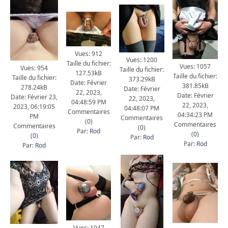
Vues: 912
Vues: 1200
Taille du fichier:
Vues: 1057
Vues: 954
Taille du fichier:
127.53kB
Taille du fichier:
Taille du fichier:
373.29kB
Date: Février
381.85kB
278.24kB
Date: Février
22, 2023,
Date: Février
Date: Février 23,
22, 2023,
04:48:59 PM
22, 2023,
2023, 06:19:05
04:48:07 PM
Commentaires
04:34:23 PM
PM
Commentaires
(
0
)
Commentaires
Commentaires
(
0
)
Par:
Rod
(
0
)
(
0
)
Par:
Rod
Par:
Rod
Par:
Rod
Vues: 1047