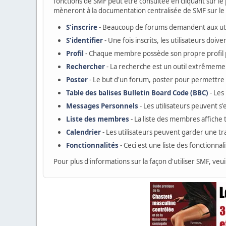
fonctions de SMF peut être consultée en cliquant sur le p
mèneront à la documentation centralisée de SMF sur le s
S'inscrire
- Beaucoup de forums demandent aux utili
S'identifier
- Une fois inscrits, les utilisateurs do
Profil
- Chaque membre possède son propre profil 
Rechercher
- La recherche est un outil extrêmemen
Poster
- Le but d'un forum, poster pour permettre a
Table des balises Bulletin Board Code (BBC)
- Les
Messages Personnels
- Les utilisateurs peuvent 
Liste des membres
- La liste des membres affiche
Calendrier
- Les utilisateurs peuvent garder une tr
Fonctionnalités
- Ceci est une liste des fonctionnal
Pour plus d'informations sur la façon d'utiliser SMF, veui