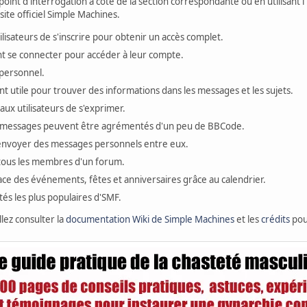
oint d'interrogation à côté de la section correspondante ou en utilisant l
ite officiel Simple Machines.
sateurs de s'inscrire pour obtenir un accès complet.
ivent se connecter pour accéder à leur compte.
personnel.
t utile pour trouver des informations dans les messages et les sujets.
ux utilisateurs de s'exprimer.
 messages peuvent être agrémentés d'un peu de BBCode.
s'envoyer des messages personnels entre eux.
 tous les membres d'un forum.
ace des événements, fêtes et anniversaires grâce au calendrier.
ités les plus populaires d'SMF.
llez consulter la
documentation Wiki de Simple Machines
et les
crédits
pour