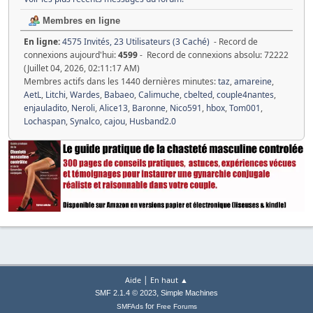
Membres en ligne
En ligne:
4575 Invités, 23 Utilisateurs (3 Caché)
- Record de
connexions aujourd'hui:
4599
- Record de connexions absolu: 72222
(Juillet 04, 2026, 02:11:17 AM)
Membres actifs dans les 1440 dernières minutes:
taz
,
amareine
,
AetL
,
Litchi
,
Wardes
,
Babaeo
,
Calimuche
,
cbelted
,
couple4nantes
,
enjauladito
,
Neroli
,
Alice13
,
Baronne
,
Nico591
,
hbox
,
Tom001
,
Lochaspan
,
Synalco
,
cajou
,
Husband2.0
|
Aide
En haut ▲
,
SMF 2.1.4 © 2023
Simple Machines
for
SMFAds
Free Forums