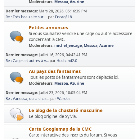
Modérateurs:
Messoa
,
Azurine
Dernier message:
Mars 28, 2026, 05:16:39 PM
Re : Très beau site sur ...
par
Encagé18
Petites annonces
Si vous souhaitez vendre une cage ou autre accessoire
concernant la CMC.
Modérateurs:
michel_encage
,
Messoa
,
Azurine
Dernier message:
Juillet 16, 2026, 04:42:41 PM
Re : Cages et autres à v...
par
Husband2.0
Au pays des fantasmes
Tous les posts de fantasmeurs sont déplacés ici.
Modérateurs:
Messoa
,
Azurine
Dernier message:
Juillet 23, 2026, 10:05:04 PM
Re : Vanessa, ou la chas...
par
Wardes
Le blog de la chasteté masculine
Le blog originel de Sylvia.
Carte Googlemap de la CMC
Carte interactive des inscrits du forum. Si vous