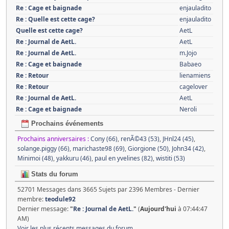
Re : Cage et baignade
enjauladito
Re : Quelle est cette cage?
enjauladito
Quelle est cette cage?
AetL
Re : Journal de AetL.
AetL
Re : Journal de AetL.
m.Jojo
Re : Cage et baignade
Babaeo
Re : Retour
lienamiens
Re : Retour
cagelover
Re : Journal de AetL.
AetL
Re : Cage et baignade
Neroli
Prochains événements
Prochains anniversaires :
Cony (66)
,
renÃ©43 (53)
,
JHnl24 (45)
,
solange.piggy (66)
,
marichaste98 (69)
,
Giorgione (50)
,
John34 (42)
,
Minimoi (48)
,
yakkuru (46)
,
paul en yvelines (82)
,
wistiti (53)
Stats du forum
52701 Messages dans 3665 Sujets par 2396 Membres - Dernier
membre:
teodule92
Dernier message:
"
Re : Journal de AetL.
"
(
Aujourd'hui
à 07:44:47
AM)
Voir les plus récents messages du forum.