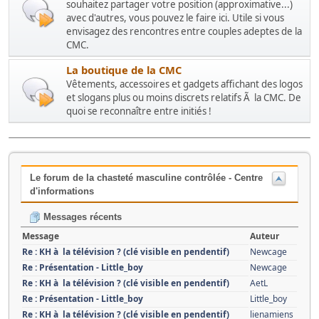
souhaitez partager votre position (approximative...)
avec d'autres, vous pouvez le faire ici. Utile si vous
envisagez des rencontres entre couples adeptes de la
CMC.
La boutique de la CMC
Vêtements, accessoires et gadgets affichant des logos
et slogans plus ou moins discrets relatifs Ã la CMC. De
quoi se reconnaître entre initiés !
Le forum de la chasteté masculine contrôlée - Centre
d'informations
Messages récents
Message
Auteur
Re : KH à la télévision ? (clé visible en pendentif)
Newcage
Re : Présentation - Little_boy
Newcage
Re : KH à la télévision ? (clé visible en pendentif)
AetL
Re : Présentation - Little_boy
Little_boy
Re : KH à la télévision ? (clé visible en pendentif)
lienamiens