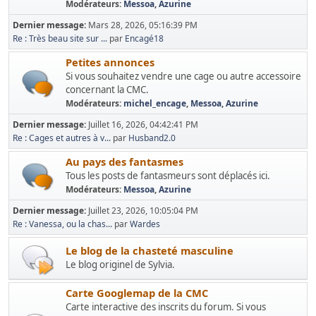
Modérateurs:
Messoa
,
Azurine
Dernier message:
Mars 28, 2026, 05:16:39 PM
Re : Très beau site sur ...
par
Encagé18
Petites annonces
Si vous souhaitez vendre une cage ou autre accessoire
concernant la CMC.
Modérateurs:
michel_encage
,
Messoa
,
Azurine
Dernier message:
Juillet 16, 2026, 04:42:41 PM
Re : Cages et autres à v...
par
Husband2.0
Au pays des fantasmes
Tous les posts de fantasmeurs sont déplacés ici.
Modérateurs:
Messoa
,
Azurine
Dernier message:
Juillet 23, 2026, 10:05:04 PM
Re : Vanessa, ou la chas...
par
Wardes
Le blog de la chasteté masculine
Le blog originel de Sylvia.
Carte Googlemap de la CMC
Carte interactive des inscrits du forum. Si vous