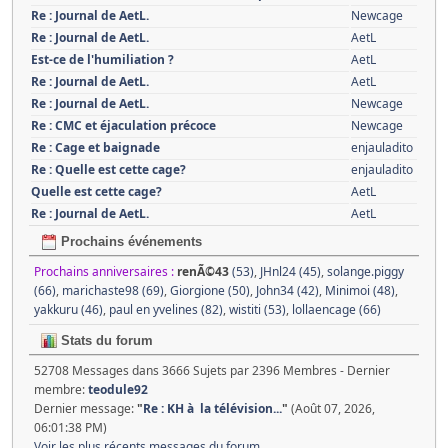
Re : Journal de AetL.
Newcage
Re : Journal de AetL.
AetL
Est-ce de l'humiliation ?
AetL
Re : Journal de AetL.
AetL
Re : Journal de AetL.
Newcage
Re : CMC et éjaculation précoce
Newcage
Re : Cage et baignade
enjauladito
Re : Quelle est cette cage?
enjauladito
Quelle est cette cage?
AetL
Re : Journal de AetL.
AetL
Prochains événements
Prochains anniversaires :
renÃ©43
(53)
,
JHnl24 (45)
,
solange.piggy
(66)
,
marichaste98 (69)
,
Giorgione (50)
,
John34 (42)
,
Minimoi (48)
,
yakkuru (46)
,
paul en yvelines (82)
,
wistiti (53)
,
lollaencage (66)
Stats du forum
52708 Messages dans 3666 Sujets par 2396 Membres - Dernier
membre:
teodule92
Dernier message:
"
Re : KH à la télévision...
"
(Août 07, 2026,
06:01:38 PM)
Voir les plus récents messages du forum.