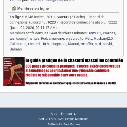
Membres en ligne
En ligne:
6146 Invités, 20 Utilisateurs (2 Caché)
- Record de
connexions aujourd'hui:
6223
- Record de connexions absolu: 72222
(Juillet 04, 2026, 02:11:17 AM)
Membres actifs dans les 1440 dernières minutes:
Tom001
,
Wardes
,
taz
,
couple4nantes
,
Rod
,
amareine
,
enjauladito
,
AetL
,
Husband2.0
,
Calimuche
,
cbelted
,
Litchi
,
Hugocool
,
Manu6
,
msoffrir
,
bird
,
polybi
,
Babaeo
|
Aide
En haut ▲
,
SMF 2.1.4 © 2023
Simple Machines
for
SMFAds
Free Forums