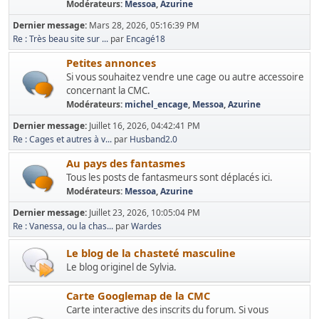
Modérateurs:
Messoa
,
Azurine
Dernier message:
Mars 28, 2026, 05:16:39 PM
Re : Très beau site sur ...
par
Encagé18
Petites annonces
Si vous souhaitez vendre une cage ou autre accessoire
concernant la CMC.
Modérateurs:
michel_encage
,
Messoa
,
Azurine
Dernier message:
Juillet 16, 2026, 04:42:41 PM
Re : Cages et autres à v...
par
Husband2.0
Au pays des fantasmes
Tous les posts de fantasmeurs sont déplacés ici.
Modérateurs:
Messoa
,
Azurine
Dernier message:
Juillet 23, 2026, 10:05:04 PM
Re : Vanessa, ou la chas...
par
Wardes
Le blog de la chasteté masculine
Le blog originel de Sylvia.
Carte Googlemap de la CMC
Carte interactive des inscrits du forum. Si vous