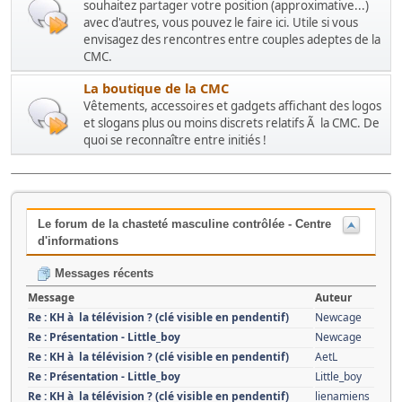
souhaitez partager votre position (approximative...)
avec d'autres, vous pouvez le faire ici. Utile si vous
envisagez des rencontres entre couples adeptes de la
CMC.
La boutique de la CMC
Vêtements, accessoires et gadgets affichant des logos
et slogans plus ou moins discrets relatifs Ã la CMC. De
quoi se reconnaître entre initiés !
Le forum de la chasteté masculine contrôlée - Centre
d'informations
Messages récents
Message
Auteur
Re : KH à la télévision ? (clé visible en pendentif)
Newcage
Re : Présentation - Little_boy
Newcage
Re : KH à la télévision ? (clé visible en pendentif)
AetL
Re : Présentation - Little_boy
Little_boy
Re : KH à la télévision ? (clé visible en pendentif)
lienamiens