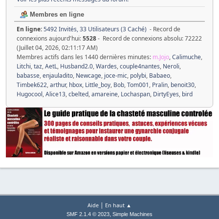
Membres en ligne
En ligne:
5492 Invités, 33 Utilisateurs (3 Caché)
- Record de
connexions aujourd'hui:
5528
- Record de connexions absolu: 72222
(Juillet 04, 2026, 02:11:17 AM)
Membres actifs dans les 1440 dernières minutes:
m.Jojo
,
Calimuche
,
Litchi
,
taz
,
AetL
,
Husband2.0
,
Wardes
,
couple4nantes
,
Neroli
,
babasse
,
enjauladito
,
Newcage
,
joce-mic
,
polybi
,
Babaeo
,
Timbek622
,
arthur
,
hbox
,
Little_boy
,
Bob
,
Tom001
,
Pralin
,
benoit30
,
Hugocool
,
Alice13
,
cbelted
,
amareine
,
Lochaspan
,
DirtyEyes
,
bird
|
Aide
En haut ▲
,
SMF 2.1.4 © 2023
Simple Machines