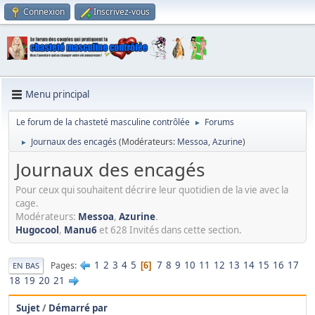
Connexion
Inscrivez-vous
Menu principal
Le forum de la chasteté masculine contrôlée
Forums
►
Journaux des encagés
(Modérateurs:
Messoa
,
Azurine
)
►
Journaux des encagés
Pour ceux qui souhaitent décrire leur quotidien de la vie avec la
cage.
Modérateurs:
Messoa
,
Azurine
.
Hugocool
,
Manu6
et 628 Invités dans cette section.
1
2
3
4
5
7
8
9
10
11
12
13
14
15
16
17
Pages
6
EN BAS
18
19
20
21
Sujet
/
Démarré par