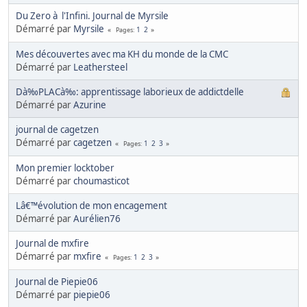
Du Zero à l'Infini. Journal de Myrsile
Démarré par
Myrsile
1
2
Pages
Mes découvertes avec ma KH du monde de la CMC
Démarré par
Leathersteel
Dà‰PLACà‰: apprentissage laborieux de addictdelle
Démarré par
Azurine
journal de cagetzen
Démarré par
cagetzen
1
2
3
Pages
Mon premier locktober
Démarré par
choumasticot
Lâ€™évolution de mon encagement
Démarré par
Aurélien76
Journal de mxfire
Démarré par
mxfire
1
2
3
Pages
Journal de Piepie06
Démarré par
piepie06