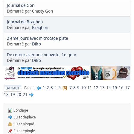
Journal de Gon
Démarré par Chasty Gon
Journal de Braghon
Démarré par
Braghon
2 eme jours avec microcage plate
Démarré par
Dilro
De retour avec une nouvelle, 1er jour
Démarré par
Dilro
1
2
3
4
5
7
8
9
10
11
12
13
14
15
16
17
Pages
6
EN HAUT
18
19
20
21
Sondage
Sujet déplacé
Sujet bloqué
Sujet épinglé