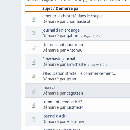
Sujet
/
Démarré par
amener la chasteté dans le couple
Démarré par
choumasticot
journal d un arc ange
Démarré par
gabriel
1
2
Pages
Un tournant pour mou
Démarré par
Anton86
Emychaste journal
Démarré par
Emychaste
1
2
Pages
à‰ducation stricte : le commencement...
Démarré par
Jotan
Journal
Démarré par
cagetzen
comment devenir KH?
Démarré par
justme34
Journal d'Adri
Démarré par
Adrijenny