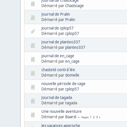
Journal de Chasticage
Démarré par
Chasticage
Journal de Pralin
Démarré par
Pralin
journal de cplop57
Démarré par
cplop57
Journal de planteo337
Démarré par
planteo337
journal de en_cage
Démarré par
en_cage
chasteté contrà´lée
Démarré par
domelle
nouvelle période de cage
Démarré par
cplop57
Journal de tagada
Démarré par tagada
Une nouvelle aventure
Démarré par
Baarst
1
2
3
Pages
les vacances approche