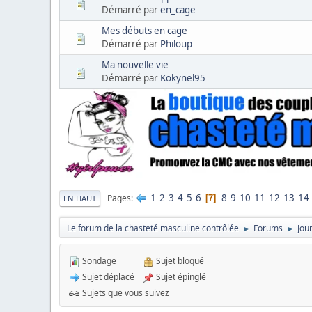
Démarré par
en_cage
Mes débuts en cage
Démarré par
Philoup
Ma nouvelle vie
Démarré par
Kokynel95
1
2
3
4
5
6
8
9
10
11
12
13
14
Pages
7
EN HAUT
Le forum de la chasteté masculine contrôlée
Forums
Jou
►
►
Sondage
Sujet bloqué
Sujet déplacé
Sujet épinglé
Sujets que vous suivez