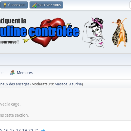
Connexion
Inscrivez-vous
rie
Membres
rnaux des encagés
(Modérateurs:
Messoa
,
Azurine
)
vec la cage.
ns cette section.
5
16
17
18
19
20
21