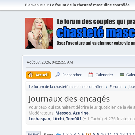
Bienvenue sur
Le forum de la chasteté masculine contrôlée
.
Août 07, 2026, 04:25:55 AM
Accueil
Rechercher
Calendrier
Gale
Le forum de la chasteté masculine contrôlée
Forums
Jou
►
►
Journaux des encagés
Pour ceux qui souhaitent décrire leur quotidien de la vie a
Modérateurs:
Messoa
,
Azurine
.
Lochaspan
,
Litchi
,
Tom001
(+ 1 Caché) et 276 Invités da
1
2
3
4
5
6
8
9
10
11
12
13
14
1
Pages
7
EN BAS