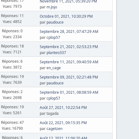
Réponses: 17
Novembre 11, 2021, 05:39:20 PM
Vues: 7973
par
m.Jojo
Réponses: 11
Octobre 01, 2021, 10:30:29 PM
Vues: 4852
par
paudouce
Réponses: 0
Septembre 28, 2021, 07:47:29 AM
Vues: 2334
par
cplop57
Réponses: 18
Septembre 21, 2021, 02:53:23 PM
Vues: 7121
par
planteo337
Réponses: 6
Septembre 11, 2021, 09:40:59 AM
Vues: 3872
par
en_cage
Réponses: 19
Septembre 09, 2021, 02:21:48 PM
Vues: 7639
par
paudouce
Réponses: 2
Septembre 01, 2021, 08:08:59 AM
Vues: 2698
par
cplop57
Réponses: 19
Août 27, 2021, 10:22:54 PM
Vues: 5261
par tagada
Réponses: 47
Août 22, 2021, 09:15:35 PM
Vues: 16790
par
cagetzen
Réponses: 6
Août 12, 2021, 11:06:20 AM