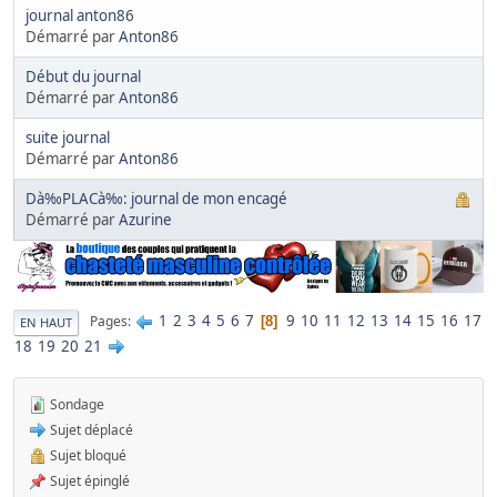
journal anton86
Démarré par
Anton86
Début du journal
Démarré par
Anton86
suite journal
Démarré par
Anton86
Dà‰PLACà‰: journal de mon encagé
Démarré par
Azurine
1
2
3
4
5
6
7
9
10
11
12
13
14
15
16
17
Pages
8
EN HAUT
18
19
20
21
Sondage
Sujet déplacé
Sujet bloqué
Sujet épinglé