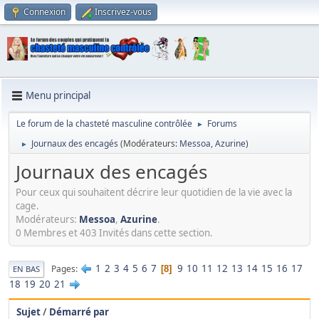
Connexion
Inscrivez-vous
Menu principal
Le forum de la chasteté masculine contrôlée
Forums
►
Journaux des encagés
(Modérateurs:
Messoa
,
Azurine
)
►
Journaux des encagés
Pour ceux qui souhaitent décrire leur quotidien de la vie avec la
cage.
Modérateurs:
Messoa
,
Azurine
.
0 Membres et 403 Invités dans cette section.
1
2
3
4
5
6
7
9
10
11
12
13
14
15
16
17
Pages
8
EN BAS
18
19
20
21
Sujet
/
Démarré par