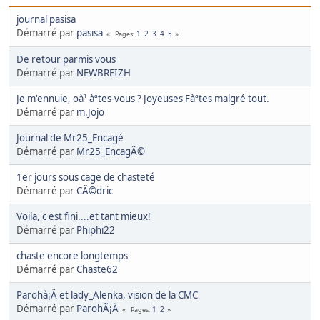
journal pasisa
Démarré par
pasisa
1
2
3
4
5
Pages
De retour parmis vous
Démarré par
NEWBREIZH
Je m'ennuie, oà¹ àªtes-vous ? Joyeuses Fàªtes malgré tout.
Démarré par
m.Jojo
Journal de Mr25_Encagé
Démarré par
Mr25_EncagÃ©
1er jours sous cage de chasteté
Démarré par
CÃ©dric
Voila, c est fini....et tant mieux!
Démarré par
Phiphi22
chaste encore longtemps
Démarré par
Chaste62
Parohà¡Ä et lady_Alenka, vision de la CMC
Démarré par
ParohÃ¡Ä
1
2
Pages