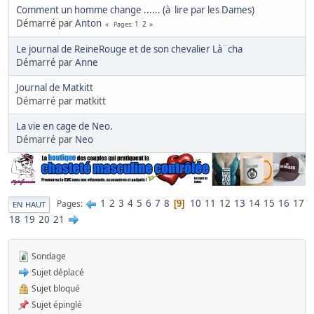
Comment un homme change ...... (à lire par les Dames)
Démarré par
Anton
1
2
Pages
Le journal de ReineRouge et de son chevalier Là¨cha
Démarré par
Anne
Journal de Matkitt
Démarré par matkitt
La vie en cage de Neo.
Démarré par
Neo
1
2
3
4
5
6
7
8
10
11
12
13
14
15
16
17
Pages
9
EN HAUT
18
19
20
21
Sondage
Sujet déplacé
Sujet bloqué
Sujet épinglé