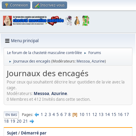
Connexion
Inscrivez-vous
Menu principal
Le forum de la chasteté masculine contrôlée
Forums
►
Journaux des encagés
(Modérateurs:
Messoa
,
Azurine
)
►
Journaux des encagés
Pour ceux qui souhaitent décrire leur quotidien de la vie avec la
cage.
Modérateurs:
Messoa
,
Azurine
.
0 Membres et 412 Invités dans cette section.
1
2
3
4
5
6
7
8
10
11
12
13
14
15
16
17
Pages
9
EN BAS
18
19
20
21
Sujet
/
Démarré par