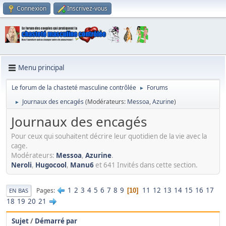
Connexion
Inscrivez-vous
Menu principal
Le forum de la chasteté masculine contrôlée
Forums
►
Journaux des encagés
(Modérateurs:
Messoa
,
Azurine
)
►
Journaux des encagés
Pour ceux qui souhaitent décrire leur quotidien de la vie avec la
cage.
Modérateurs:
Messoa
,
Azurine
.
Neroli
,
Hugocool
,
Manu6
et 641 Invités dans cette section.
1
2
3
4
5
6
7
8
9
11
12
13
14
15
16
17
Pages
10
EN BAS
18
19
20
21
Sujet
/
Démarré par