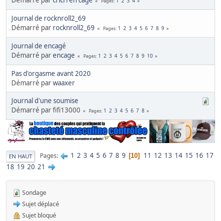
Démarré par
cricri en cage
1
2
3
4
Pages
Journal de rocknroll2_69
Démarré par
rocknroll2_69
1
2
3
4
5
6
7
8
9
Pages
Journal de encagé
Démarré par
encage
1
2
3
4
5
6
7
8
9
10
Pages
Pas d'orgasme avant 2020
Démarré par
waaxer
Journal d'une soumise
Démarré par fifi13000
1
2
3
4
5
6
7
8
Pages
1
2
3
4
5
6
7
8
9
11
12
13
14
15
16
17
Pages
10
EN HAUT
18
19
20
21
Sondage
Sujet déplacé
Sujet bloqué