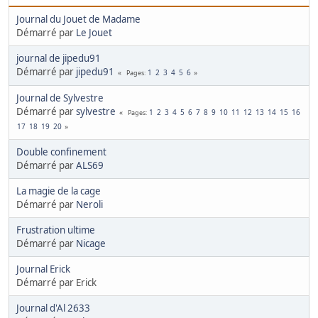
Journal du Jouet de Madame
Démarré par
Le Jouet
journal de jipedu91
Démarré par
jipedu91
1
2
3
4
5
6
Pages
Journal de Sylvestre
Démarré par
sylvestre
1
2
3
4
5
6
7
8
9
10
11
12
13
14
15
16
Pages
17
18
19
20
Double confinement
Démarré par
ALS69
La magie de la cage
Démarré par
Neroli
Frustration ultime
Démarré par
Nicage
Journal Erick
Démarré par Erick
Journal d'Al 2633