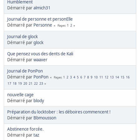
Humblement
Démarré par
almich31
Journal de personne et personElle
Démarré par
Personne
1
2
Pages
Journal de glock
Démarré par
glock
Que pensez vous des dents de Kali
Démarré par
waaxer
Journal de PonPon
Démarré par
PonPon
1
2
3
4
5
6
7
8
9
10
11
12
13
14
15
16
Pages
17
18
19
20
21
22
23
nouvelle cage
Démarré par
blody
Préparation du locktober : les déboires commencent !
Démarré par
Bbmousson
Abstinence forcée.
Démarré par
taz