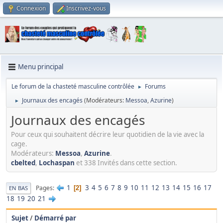
Connexion
Inscrivez-vous
Menu principal
Le forum de la chasteté masculine contrôlée
Forums
►
Journaux des encagés
(Modérateurs:
Messoa
,
Azurine
)
►
Journaux des encagés
Pour ceux qui souhaitent décrire leur quotidien de la vie avec la
cage.
Modérateurs:
Messoa
,
Azurine
.
cbelted
,
Lochaspan
et 338 Invités dans cette section.
1
3
4
5
6
7
8
9
10
11
12
13
14
15
16
17
Pages
2
EN BAS
18
19
20
21
Sujet
/
Démarré par