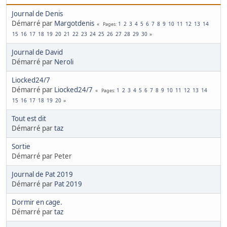
Journal de Denis
Démarré par
Margotdenis
1
2
3
4
5
6
7
8
9
10
11
12
13
14
Pages
15
16
17
18
19
20
21
22
23
24
25
26
27
28
29
30
Journal de David
Démarré par
Neroli
Liocked24/7
Démarré par
Liocked24/7
1
2
3
4
5
6
7
8
9
10
11
12
13
14
Pages
15
16
17
18
19
20
Tout est dit
Démarré par
taz
Sortie
Démarré par Peter
Journal de Pat 2019
Démarré par
Pat 2019
Dormir en cage.
Démarré par
taz