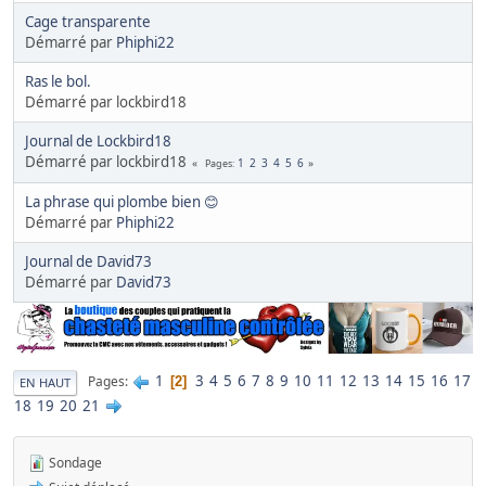
Cage transparente
Démarré par
Phiphi22
Ras le bol.
Démarré par lockbird18
Journal de Lockbird18
Démarré par lockbird18
1
2
3
4
5
6
Pages
La phrase qui plombe bien 😊
Démarré par
Phiphi22
Journal de David73
Démarré par
David73
1
3
4
5
6
7
8
9
10
11
12
13
14
15
16
17
Pages
2
EN HAUT
18
19
20
21
Sondage