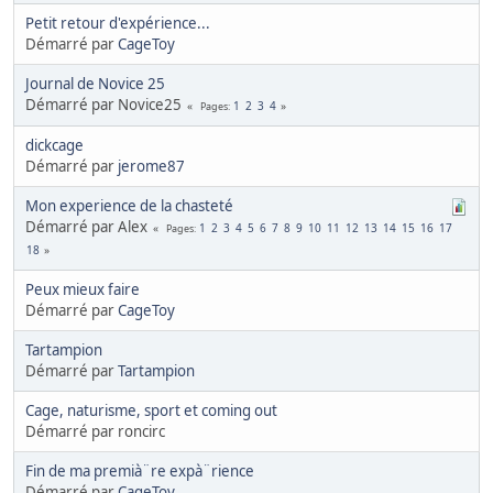
Petit retour d'expérience...
Démarré par
CageToy
Journal de Novice 25
Démarré par Novice25
1
2
3
4
Pages
dickcage
Démarré par
jerome87
Mon experience de la chasteté
Démarré par Alex
1
2
3
4
5
6
7
8
9
10
11
12
13
14
15
16
17
Pages
18
Peux mieux faire
Démarré par
CageToy
Tartampion
Démarré par
Tartampion
Cage, naturisme, sport et coming out
Démarré par roncirc
Fin de ma premià¨re expà¨rience
Démarré par
CageToy