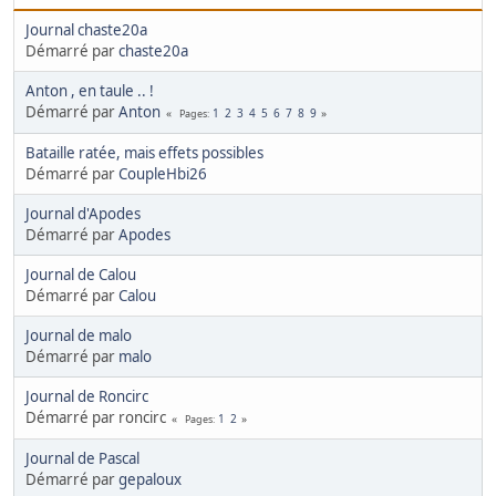
Journal chaste20a
Démarré par
chaste20a
Anton , en taule .. !
Démarré par
Anton
1
2
3
4
5
6
7
8
9
Pages
Bataille ratée, mais effets possibles
Démarré par
CoupleHbi26
Journal d'Apodes
Démarré par
Apodes
Journal de Calou
Démarré par
Calou
Journal de malo
Démarré par
malo
Journal de Roncirc
Démarré par roncirc
1
2
Pages
Journal de Pascal
Démarré par
gepaloux