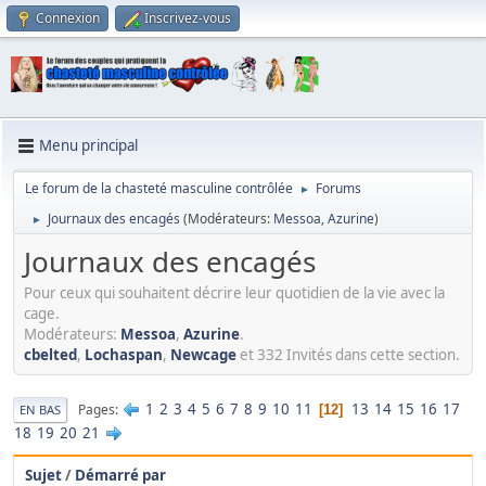
Connexion
Inscrivez-vous
Menu principal
Le forum de la chasteté masculine contrôlée
Forums
►
Journaux des encagés
(Modérateurs:
Messoa
,
Azurine
)
►
Journaux des encagés
Pour ceux qui souhaitent décrire leur quotidien de la vie avec la
cage.
Modérateurs:
Messoa
,
Azurine
.
cbelted
,
Lochaspan
,
Newcage
et 332 Invités dans cette section.
1
2
3
4
5
6
7
8
9
10
11
13
14
15
16
17
Pages
12
EN BAS
18
19
20
21
Sujet
/
Démarré par