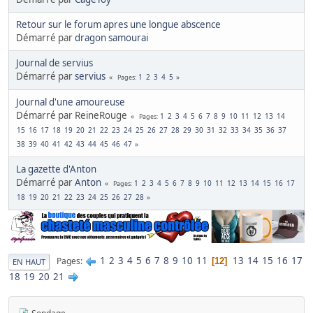
Retour sur le forum apres une longue abscence
Démarré par
dragon samourai
Journal de servius
Démarré par
servius
1
2
3
4
5
Pages
Journal d'une amoureuse
Démarré par ReineRouge
1
2
3
4
5
6
7
8
9
10
11
12
13
14
Pages
15
16
17
18
19
20
21
22
23
24
25
26
27
28
29
30
31
32
33
34
35
36
37
38
39
40
41
42
43
44
45
46
47
La gazette d'Anton
Démarré par
Anton
1
2
3
4
5
6
7
8
9
10
11
12
13
14
15
16
17
Pages
18
19
20
21
22
23
24
25
26
27
28
1
2
3
4
5
6
7
8
9
10
11
13
14
15
16
17
Pages
12
EN HAUT
18
19
20
21