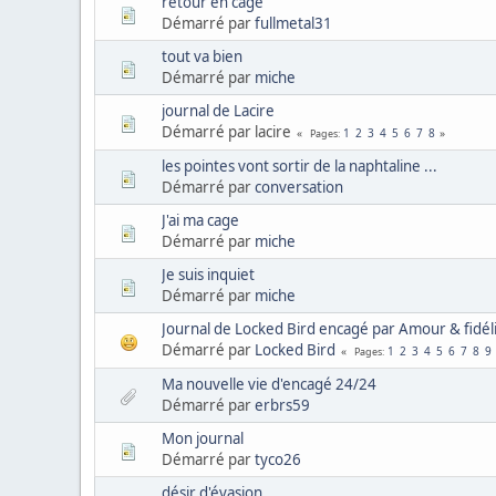
retour en cage
Démarré par
fullmetal31
tout va bien
Démarré par
miche
journal de Lacire
Démarré par lacire
1
2
3
4
5
6
7
8
Pages
les pointes vont sortir de la naphtaline ...
Démarré par
conversation
J'ai ma cage
Démarré par
miche
Je suis inquiet
Démarré par
miche
Journal de Locked Bird encagé par Amour & fidél
Démarré par
Locked Bird
1
2
3
4
5
6
7
8
9
Pages
Ma nouvelle vie d'encagé 24/24
Démarré par
erbrs59
Mon journal
Démarré par
tyco26
désir d'évasion