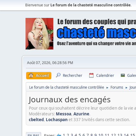
Bienvenue sur
Le forum de la chasteté masculine contrôlée
.
Août 07, 2026, 06:28:56 PM
Accueil
Rechercher
Calendrier
Gale
Le forum de la chasteté masculine contrôlée
Forums
Jou
►
►
Journaux des encagés
Pour ceux qui souhaitent décrire leur quotidien de la vie a
Modérateurs:
Messoa
,
Azurine
.
cbelted
,
Lochaspan
et 337 Invités dans cette section.
1
2
3
4
5
6
7
8
9
10
11
12
13
14
15
Pages
EN BAS