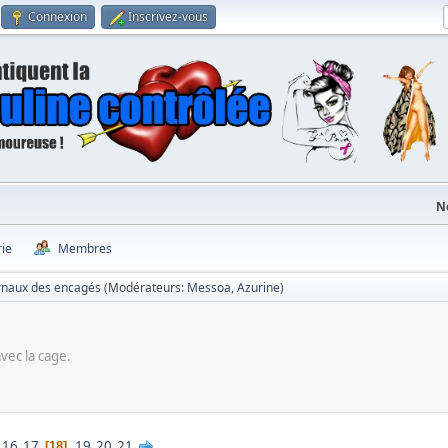
Connexion
Inscrivez-vous
N
rie
Membres
rnaux des encagés
(Modérateurs:
Messoa
,
Azurine
)
vec la cage.
16
17
19
20
21
18