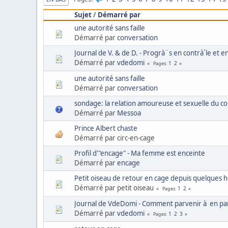
Sujet
/
Démarré par
une autorité sans faille
Démarré par
conversation
Journal de V. & de D. - Progrà¨s en contrà´le et e
Démarré par
vdedomi
1
2
Pages
une autorité sans faille
Démarré par
conversation
sondage: la relation amoureuse et sexuelle du c
Démarré par
Messoa
Prince Albert chaste
Démarré par circ-en-cage
Profil d'"encage" - Ma femme est enceinte
Démarré par
encage
Petit oiseau de retour en cage depuis quelques 
Démarré par petit oiseau
1
2
Pages
Journal de VdeDomi - Comment parvenir à en pa
Démarré par
vdedomi
1
2
3
Pages