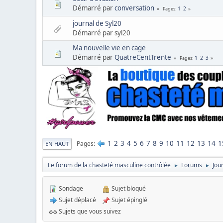
Démarré par
conversation
1
2
Pages
journal de Syl20
Démarré par syl20
Ma nouvelle vie en cage
Démarré par
QuatreCentTrente
1
2
3
Pages
1
2
3
4
5
6
7
8
9
10
11
12
13
14
1
Pages
EN HAUT
Le forum de la chasteté masculine contrôlée
Forums
Jou
►
►
Sondage
Sujet bloqué
Sujet déplacé
Sujet épinglé
Sujets que vous suivez