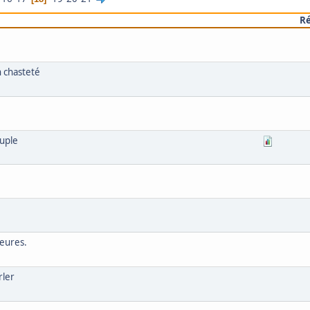
R
n chasteté
ouple
heures.
rler