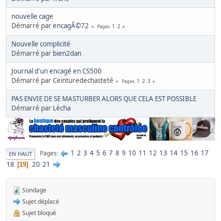
nouvelle cage
Démarré par
encagÃ©72
1
2
Pages
Nouvelle complicité
Démarré par
bien2dan
Journal d'un encagé en CS500
Démarré par Ceinturedechasteté
1
2
3
Pages
PAS ENVIE DE SE MASTURBER ALORS QUE CELA EST POSSIBLE
Démarré par
Lècha
1
2
3
4
5
6
7
8
9
10
11
12
13
14
15
16
17
Pages
EN HAUT
18
20
21
19
Sondage
Sujet déplacé
Sujet bloqué