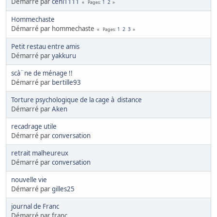
Démarré par
ceni1111
1
2
Pages
Hommechaste
Démarré par hommechaste
1
2
3
Pages
Petit restau entre amis
Démarré par
yakkuru
scà¨ne de ménage !!
Démarré par
bertille93
Torture psychologique de la cage à distance
Démarré par
Aken
recadrage utile
Démarré par
conversation
retrait malheureux
Démarré par
conversation
nouvelle vie
Démarré par
gilles25
journal de Franc
Démarré par franc