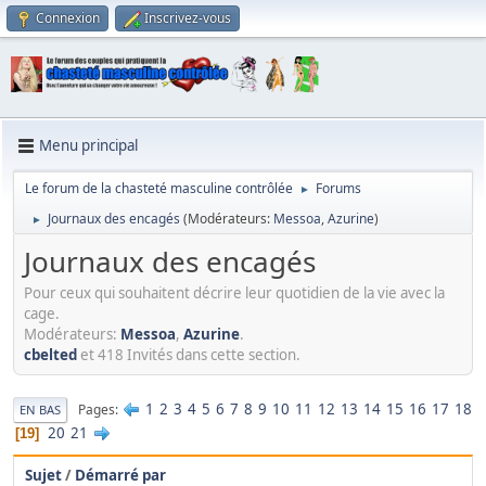
Connexion
Inscrivez-vous
Menu principal
Le forum de la chasteté masculine contrôlée
Forums
►
Journaux des encagés
(Modérateurs:
Messoa
,
Azurine
)
►
Journaux des encagés
Pour ceux qui souhaitent décrire leur quotidien de la vie avec la
cage.
Modérateurs:
Messoa
,
Azurine
.
cbelted
et 418 Invités dans cette section.
1
2
3
4
5
6
7
8
9
10
11
12
13
14
15
16
17
18
Pages
EN BAS
20
21
19
Sujet
/
Démarré par