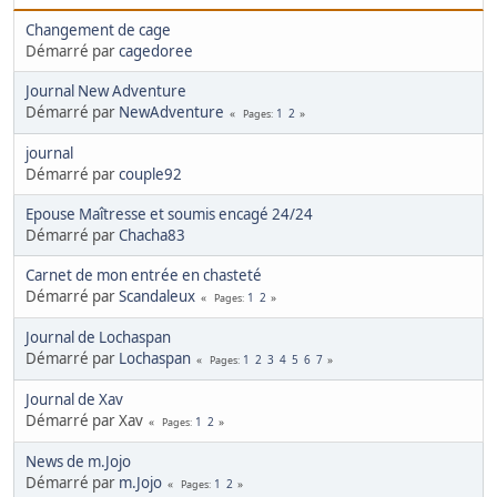
Changement de cage
Démarré par
cagedoree
Journal New Adventure
Démarré par
NewAdventure
1
2
Pages
journal
Démarré par
couple92
Epouse Maîtresse et soumis encagé 24/24
Démarré par
Chacha83
Carnet de mon entrée en chasteté
Démarré par
Scandaleux
1
2
Pages
Journal de Lochaspan
Démarré par
Lochaspan
1
2
3
4
5
6
7
Pages
Journal de Xav
Démarré par Xav
1
2
Pages
News de m.Jojo
Démarré par
m.Jojo
1
2
Pages