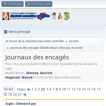
Connexion
Inscrivez-vous
Menu principal
Le forum de la chasteté masculine contrôlée
Forums
►
Journaux des encagés
(Modérateurs:
Messoa
,
Azurine
)
►
Journaux des encagés
Pour ceux qui souhaitent décrire leur quotidien de la vie avec la
cage.
Modérateurs:
Messoa
,
Azurine
.
Hugocool
,
Manu6
et 624 Invités dans cette section.
1
2
3
5
6
7
8
9
10
11
12
13
14
15
16
17
Pages
4
EN BAS
18
19
20
21
Sujet
/
Démarré par