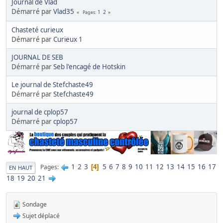
Journal de Vlad
Démarré par
Vlad35
1
2
Pages
Chasteté curieux
Démarré par
Curieux 1
JOURNAL DE SEB
Démarré par
Seb l'encagé de Hotskin
Le journal de Stefchaste49
Démarré par
Stefchaste49
journal de cplop57
Démarré par
cplop57
1
2
3
5
6
7
8
9
10
11
12
13
14
15
16
17
Pages
4
EN HAUT
18
19
20
21
Sondage
Sujet déplacé