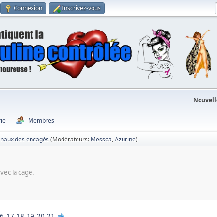
Connexion
Inscrivez-vous
Nouvell
rie
Membres
rnaux des encagés
(Modérateurs:
Messoa
,
Azurine
)
vec la cage.
6
17
18
19
20
21