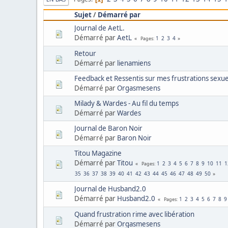
Sujet
/
Démarré par
Journal de AetL.
Démarré par
AetL
1
2
3
4
Pages
Retour
Démarré par
lienamiens
Feedback et Ressentis sur mes frustrations sexue
Démarré par
Orgasmesens
Milady & Wardes - Au fil du temps
Démarré par
Wardes
Journal de Baron Noir
Démarré par
Baron Noir
Titou Magazine
Démarré par
Titou
1
2
3
4
5
6
7
8
9
10
11
1
Pages
35
36
37
38
39
40
41
42
43
44
45
46
47
48
49
50
Journal de Husband2.0
Démarré par
Husband2.0
1
2
3
4
5
6
7
8
9
Pages
Quand frustration rime avec libération
Démarré par
Orgasmesens