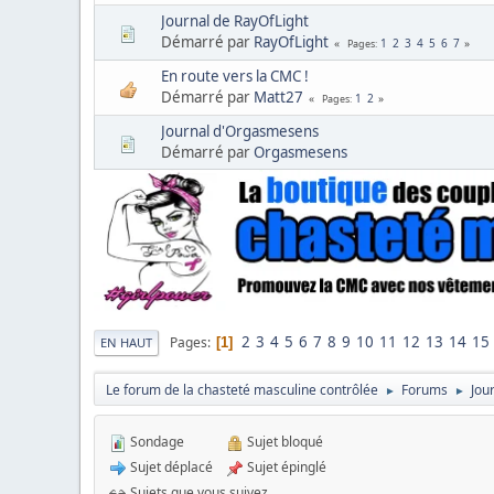
Journal de RayOfLight
Démarré par
RayOfLight
1
2
3
4
5
6
7
Pages
En route vers la CMC !
Démarré par
Matt27
1
2
Pages
Journal d'Orgasmesens
Démarré par
Orgasmesens
2
3
4
5
6
7
8
9
10
11
12
13
14
15
Pages
1
EN HAUT
Le forum de la chasteté masculine contrôlée
Forums
Jou
►
►
Sondage
Sujet bloqué
Sujet déplacé
Sujet épinglé
Sujets que vous suivez