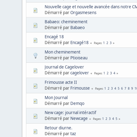
Nouvelle cage et nouvelle avancée dans notre C
Démarré par
Orgasmesens
Babaeo: cheminement
Démarré par
Babaeo
Encagé 18
Démarré par
Encagé18
1
2
3
Pages
Mon cheminement
Démarré par
Ptioiseau
Journal de Cagelover
Démarré par
cagelover
1
2
3
4
Pages
Frimousse acte II
Démarré par
Frimousse
1
2
3
4
5
6
7
8
9
1
Pages
Mon Journal
Démarré par
Demqo
New cage: journal intéractif
Démarré par
Newcage
1
2
3
4
5
Pages
Retour diurne.
Démarré par
taz