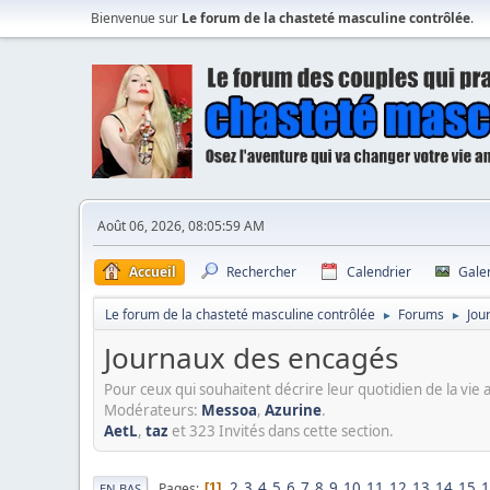
Bienvenue sur
Le forum de la chasteté masculine contrôlée
.
Août 06, 2026, 08:05:59 AM
Accueil
Rechercher
Calendrier
Gale
Le forum de la chasteté masculine contrôlée
Forums
Jou
►
►
Journaux des encagés
Pour ceux qui souhaitent décrire leur quotidien de la vie a
Modérateurs:
Messoa
,
Azurine
.
AetL
,
taz
et 323 Invités dans cette section.
2
3
4
5
6
7
8
9
10
11
12
13
14
15
1
Pages
1
EN BAS